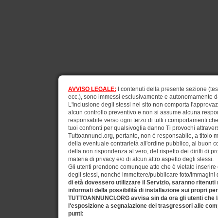
AVVISO LEGALE:
I contenuti della presente sezione (test
ecc.), sono immessi esclusivamente e autonomamente dagli
L'inclusione degli stessi nel sito non comporta l'approv
alcun controllo preventivo e non si assume alcuna respons
responsabile verso ogni terzo di tutti i comportamenti ch
tuoi confronti per qualsivoglia danno Ti provochi attraverso
Tuttoannunci.org, pertanto, non è responsabile, a titolo 
della eventuale contrarietà all'ordine pubblico, al buon 
della non rispondenza al vero, del rispetto dei diritti di pr
materia di privacy e/o di alcun altro aspetto degli stessi.
Gli utenti prendono comunque atto che è vietato inserire d
degli stessi, nonchè immettere/pubblicare foto/immagini di 
di età dovessero utilizzare il Servizio, saranno ritenuti
informati della possibilità di installazione sui propri pe
TUTTOANNUNCI.ORG avvisa sin da ora gli utenti che la
l'esposizione a segnalazione dei trasgressori alle comp
punti: