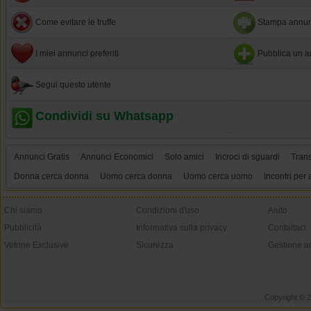
Come evitare le truffe
Stampa annun
I miei annunci preferiti
Pubblica un a
Segui questo utente
Condividi su Whatsapp
Annunci Gratis
Annunci Economici
Solo amici
Incroci di sguardi
Tran
Donna cerca donna
Uomo cerca donna
Uomo cerca uomo
Incontri per 
Chi siamo
Condizioni d'uso
Aiuto
Pubblicità
Informativa sulla privacy
Contattaci
Vetrine Exclusive
Sicurezza
Gestione a
Copyright © 