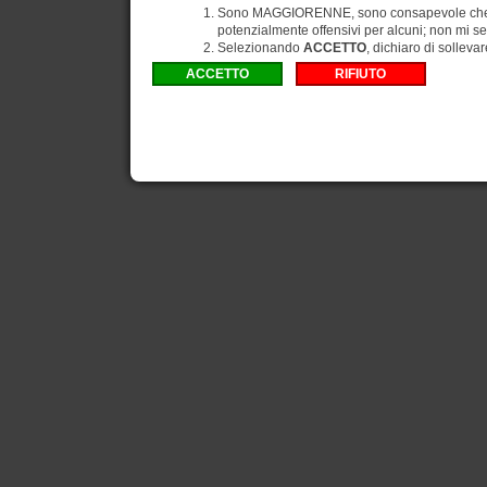
Sono MAGGIORENNE, sono consapevole che gli
potenzialmente offensivi per alcuni; non mi se
Selezionando
ACCETTO
, dichiaro di solleva