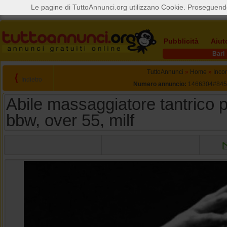
Le pagine di TuttoAnnunci.org utilizzano Cookie. Proseguendo
Pubblicità
Aiut
Bari
TuttoAnnunci
»
Home
»
Incon
⟨
Indietro
Numero annuncio:
1466304#845
Abile massaggiatore tantrico 
bbw, over 55, milf