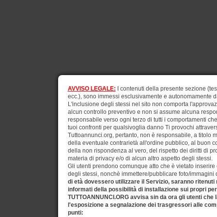
AVVISO LEGALE:
I contenuti della presente sezione (test
ecc.), sono immessi esclusivamente e autonomamente dagli
L'inclusione degli stessi nel sito non comporta l'approv
alcun controllo preventivo e non si assume alcuna respons
responsabile verso ogni terzo di tutti i comportamenti ch
tuoi confronti per qualsivoglia danno Ti provochi attraverso
Tuttoannunci.org, pertanto, non è responsabile, a titolo 
della eventuale contrarietà all'ordine pubblico, al buon 
della non rispondenza al vero, del rispetto dei diritti di pr
materia di privacy e/o di alcun altro aspetto degli stessi.
Gli utenti prendono comunque atto che è vietato inserire d
degli stessi, nonchè immettere/pubblicare foto/immagini di 
di età dovessero utilizzare il Servizio, saranno ritenuti
informati della possibilità di installazione sui propri pe
TUTTOANNUNCI.ORG avvisa sin da ora gli utenti che la
l'esposizione a segnalazione dei trasgressori alle comp
punti: