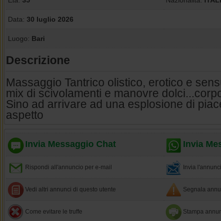
Età:
35
Nazionalità:
ITAL
Data:
30 luglio 2026
Luogo:
Bari
Descrizione
Massaggio Tantrico olistico, erotico e sens
mix di scivolamenti e manovre dolci...corpo
Sino ad arrivare ad una esplosione di piace
aspetto
Invia Messaggio Chat
Invia Me
Rispondi all'annuncio per e-mail
Invia l'annun
Vedi altri annunci di questo utente
Segnala annun
Come evitare le truffe
Stampa annun