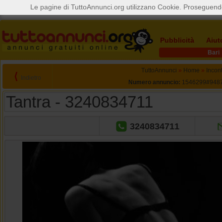
Le pagine di TuttoAnnunci.org utilizzano Cookie. Proseguendo
Pubblicità
Aiut
Bari
TuttoAnnunci
»
Home
»
Incont
⟨
Indietro
Numero annuncio:
1546299#948
Tantra - 3240834711
3240834711