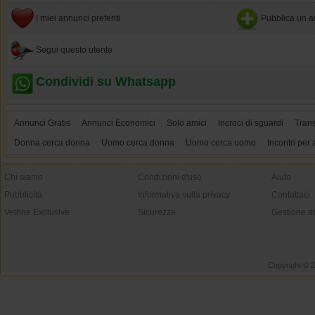
I miei annunci preferiti
Pubblica un a
Segui questo utente
Condividi su Whatsapp
Annunci Gratis
Annunci Economici
Solo amici
Incroci di sguardi
Tran
Donna cerca donna
Uomo cerca donna
Uomo cerca uomo
Incontri per 
Chi siamo
Condizioni d'uso
Aiuto
Pubblicità
Informativa sulla privacy
Contattaci
Vetrine Exclusive
Sicurezza
Gestione a
Copyright © 