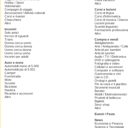
Casa vacanze
Hobby / Sport
Altro
Volontariato
Compagni di viaggio
Corsi e lezioni
Associazioni / Attività culturali
Corsi di lingua
Corsi e master
Corsi d'informatica
Chiacchiere
Corsi di musica / Danza 
Altro
Lezioni private
Scambi linguistici
Incontri
Formazione professiona
Solo amici
Altro
Incroci di sguardi
Trans
Compra e vendi
Donna cerca uomo
Abbigliamento
Donna cerca donna
Arte / Antiquariato / Coll
Uomo cerca donna
Articoli per bambini
Uomo cerca uomo
Articoli sportivi
Incontri per adulti
Audio / TV / Elettronica
DVD e videogame
Auto e moto
Fotografia e video
Automobili meno di 5.000
Cellulari e accessori
Automobili più di 5.001
Computer e software
Camper
Gastronomia e vini
Fuoristrada
Libri e CD
Moto
Orologi e gioielli
Scooter
Per la casa e il giardino
Biciclette
Strumenti musicali
Nautica
Baratto
Ricambi e accessori
Mobili / Elettrodomestici
Altro
Prodotti di bellezza
Biglietti
Sexy shop
Altro
Eventi / Feste
News
Economia e Finanza
Scienze e Tecnologie