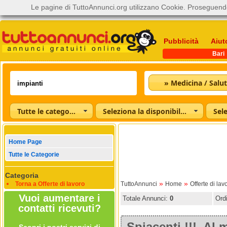
Le pagine di TuttoAnnunci.org utilizzano Cookie. Proseguendo
Pubblicità
Aiut
Bari
» Medicina / Salu
Tutte le categorie
Seleziona la disponibilità
Home Page
Tutte le Categorie
Categoria
»
»
Torna a Offerte di lavoro
TuttoAnnunci
Home
Offerte di lav
Vuoi aumentare i
Totale Annunci:
0
Ord
contatti ricevuti?