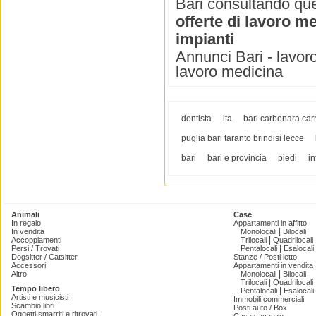
Bari consultando que
offerte di lavoro me
impianti
Annunci Bari - lavoro 
lavoro medicina
dentista
ita
bari carbonara car
puglia bari taranto brindisi lecce
bari
bari e provincia
piedi
in
Animali
Case
In regalo
Appartamenti in affitto
|
In vendita
Monolocali
Bilocali
|
Accoppiamenti
Trilocali
Quadrilocali
|
Persi / Trovati
Pentalocali
Esalocali
Dogsitter / Catsitter
Stanze / Posti letto
Accessori
Appartamenti in vendita
|
Altro
Monolocali
Bilocali
|
Trilocali
Quadrilocali
Tempo libero
|
Pentalocali
Esalocali
Artisti e musicisti
Immobili commerciali
Scambio libri
Posti auto / Box
Oggetti smarriti e ritrovati