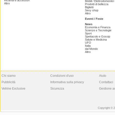
Ricambi e accessori
Mobili / Elettrodomestici
Altro
Prodotti di bellezza
Biglietti
Sexy shop
Altro
Eventi / Feste
News
Economia e Finanza
Scienze e Tecnologie
Sport
Spettacolo e Gossip
Salute e Medicina
UFO
Italia
dal Mondo
Altro
Chi siamo
Condizioni d'uso
Aiuto
Pubblicità
Informativa sulla privacy
Contattaci
Vetrine Exclusive
Sicurezza
Gestione a
Copyright © 