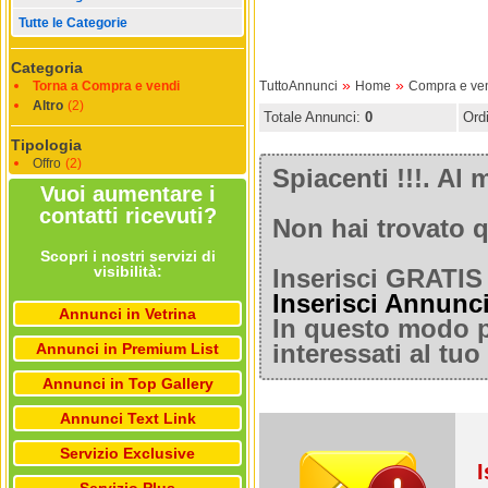
Tutte le Categorie
Categoria
»
»
Torna a Compra e vendi
TuttoAnnunci
Home
Compra e ve
Altro
(2)
Totale Annunci:
0
Ord
Tipologia
Offro
(2)
Spiacenti !!!. A
Vuoi aumentare i
contatti ricevuti?
Non hai trovato q
Scopri i nostri servizi di
visibilità:
Inserisci GRATIS 
Inserisci Annunc
Annunci in Vetrina
In questo modo po
Annunci in Premium List
interessati al tu
Annunci in Top Gallery
Annunci Text Link
Servizio Exclusive
I