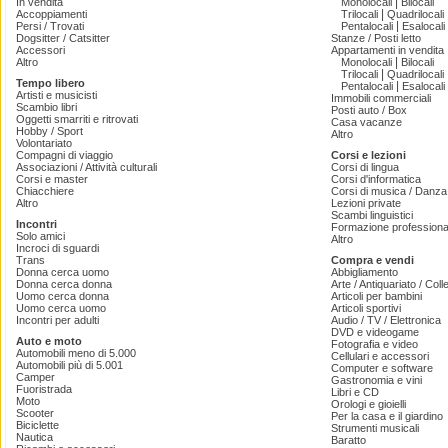
|
In vendita
Monolocali
Bilocali
|
Accoppiamenti
Trilocali
Quadrilocali
|
Persi / Trovati
Pentalocali
Esalocali
Dogsitter / Catsitter
Stanze / Posti letto
Accessori
Appartamenti in vendita
|
Altro
Monolocali
Bilocali
|
Trilocali
Quadrilocali
Tempo libero
|
Pentalocali
Esalocali
Artisti e musicisti
Immobili commerciali
Scambio libri
Posti auto / Box
Oggetti smarriti e ritrovati
Casa vacanze
Hobby / Sport
Altro
Volontariato
Compagni di viaggio
Corsi e lezioni
Associazioni / Attività culturali
Corsi di lingua
Corsi e master
Corsi d'informatica
Chiacchiere
Corsi di musica / Danza 
Altro
Lezioni private
Scambi linguistici
Incontri
Formazione professiona
Solo amici
Altro
Incroci di sguardi
Trans
Compra e vendi
Donna cerca uomo
Abbigliamento
Donna cerca donna
Arte / Antiquariato / Coll
Uomo cerca donna
Articoli per bambini
Uomo cerca uomo
Articoli sportivi
Incontri per adulti
Audio / TV / Elettronica
DVD e videogame
Auto e moto
Fotografia e video
Automobili meno di 5.000
Cellulari e accessori
Automobili più di 5.001
Computer e software
Camper
Gastronomia e vini
Fuoristrada
Libri e CD
Moto
Orologi e gioielli
Scooter
Per la casa e il giardino
Biciclette
Strumenti musicali
Nautica
Baratto