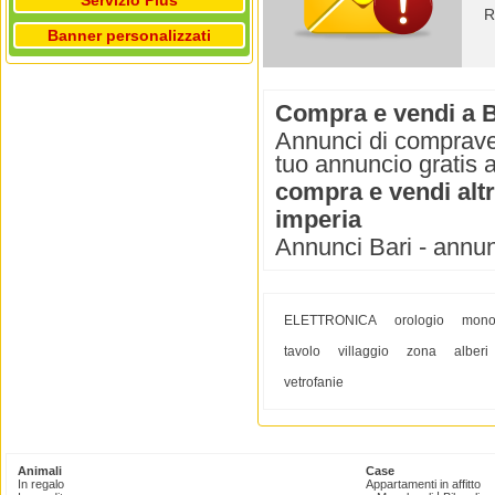
Servizio Plus
R
Banner personalizzati
Compra e vendi a B
Annunci di compraven
tuo annuncio gratis a
compra e vendi alt
imperia
Annunci Bari - annu
ELETTRONICA
orologio
mono
tavolo
villaggio
zona
alberi
vetrofanie
Animali
Case
In regalo
Appartamenti in affitto