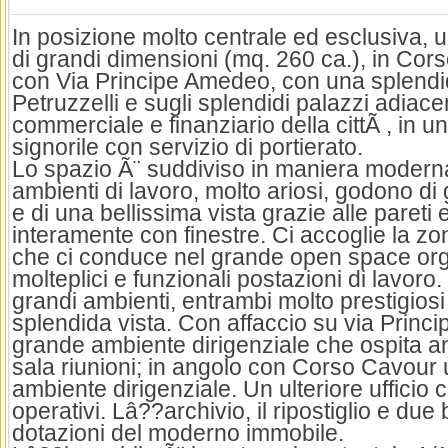
In posizione molto centrale ed esclusiva, un
di grandi dimensioni (mq. 260 ca.), in Cor
con Via Principe Amedeo, con una splendid
Petruzzelli e sugli splendidi palazzi adiac
commerciale e finanziario della cittÃ , in u
signorile con servizio di portierato.
Lo spazio Ã¨ suddiviso in maniera moderna 
ambienti di lavoro, molto ariosi, godono d
e di una bellissima vista grazie alle pareti 
interamente con finestre. Ci accoglie la z
che ci conduce nel grande open space or
molteplici e funzionali postazioni di lavor
grandi ambienti, entrambi molto prestigios
splendida vista. Con affaccio su via Prin
grande ambiente dirigenziale che ospita 
sala riunioni; in angolo con Corso Cavour
ambiente dirigenziale. Un ulteriore ufficio 
operativi. Lâ??archivio, il ripostiglio e du
dotazioni del moderno immobile.