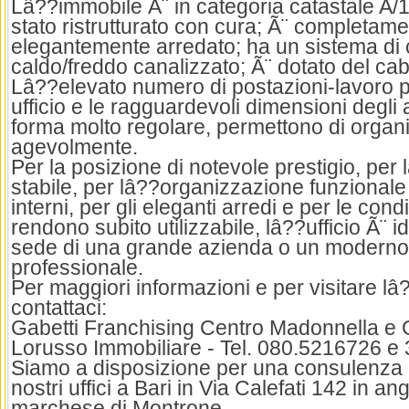
Lâ??immobile Ã¨ in categoria catastale A/10
stato ristrutturato con cura; Ã¨ completam
elegantemente arredato; ha un sistema di 
caldo/freddo canalizzato; Ã¨ dotato del cabl
Lâ??elevato numero di postazioni-lavoro p
ufficio e le ragguardevoli dimensioni degli a
forma molto regolare, permettono di organi
agevolmente.
Per la posizione di notevole prestigio, per l
stabile, per lâ??organizzazione funzionale
interni, per gli eleganti arredi e per le cond
rendono subito utilizzabile, lâ??ufficio Ã¨ 
sede di una grande azienda o un moderno
professionale.
Per maggiori informazioni e per visitare l
contattaci:
Gabetti Franchising Centro Madonnella e G
Lorusso Immobiliare - Tel. 080.5216726 e
Siamo a disposizione per una consulenza g
nostri uffici a Bari in Via Calefati 142 in a
marchese di Montrone.