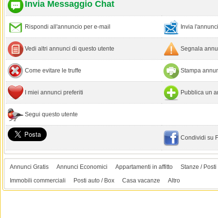
Invia Messaggio Chat
Rispondi all'annuncio per e-mail
Invia l'annun
Vedi altri annunci di questo utente
Segnala annun
Come evitare le truffe
Stampa annun
I miei annunci preferiti
Pubblica un a
Segui questo utente
Condividi su
Annunci Gratis
Annunci Economici
Appartamenti in affitto
Stanze / Posti 
Immobili commerciali
Posti auto / Box
Casa vacanze
Altro