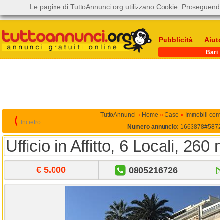
Le pagine di TuttoAnnunci.org utilizzano Cookie. Proseguendo
Pubblicità
Aiut
Bari
TuttoAnnunci
»
Home
»
Case
»
Immobili com
⟨
Indietro
Numero annuncio:
1663878#587
Ufficio in Affitto, 6 Locali, 260
€ 5.000
0805216726