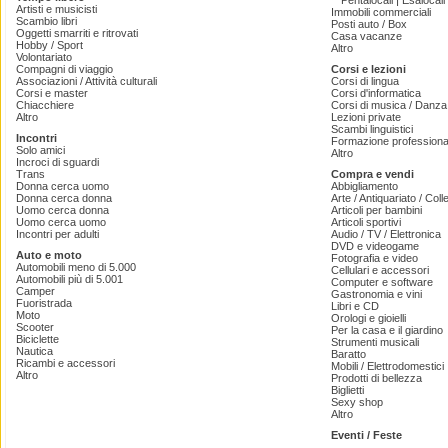
|
Pentalocali
Esalocali
Artisti e musicisti
Immobili commerciali
Scambio libri
Posti auto / Box
Oggetti smarriti e ritrovati
Casa vacanze
Hobby / Sport
Altro
Volontariato
Compagni di viaggio
Corsi e lezioni
Associazioni / Attività culturali
Corsi di lingua
Corsi e master
Corsi d'informatica
Chiacchiere
Corsi di musica / Danza 
Altro
Lezioni private
Scambi linguistici
Incontri
Formazione professiona
Solo amici
Altro
Incroci di sguardi
Trans
Compra e vendi
Donna cerca uomo
Abbigliamento
Donna cerca donna
Arte / Antiquariato / Coll
Uomo cerca donna
Articoli per bambini
Uomo cerca uomo
Articoli sportivi
Incontri per adulti
Audio / TV / Elettronica
DVD e videogame
Auto e moto
Fotografia e video
Automobili meno di 5.000
Cellulari e accessori
Automobili più di 5.001
Computer e software
Camper
Gastronomia e vini
Fuoristrada
Libri e CD
Moto
Orologi e gioielli
Scooter
Per la casa e il giardino
Biciclette
Strumenti musicali
Nautica
Baratto
Ricambi e accessori
Mobili / Elettrodomestici
Altro
Prodotti di bellezza
Biglietti
Sexy shop
Altro
Eventi / Feste