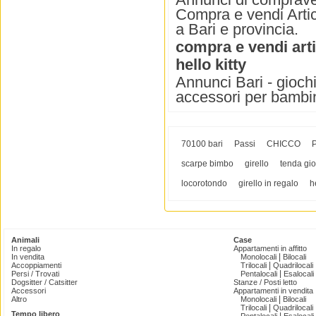
Compra e vendi Artico
a Bari e provincia.
compra e vendi arti
hello kitty
Annunci Bari - giochi
accessori per bambi
70100 bari
Passi
CHICCO
P
scarpe bimbo
girello
tenda gi
locorotondo
girello in regalo
h
Animali
Case
In regalo
Appartamenti in affitto
|
In vendita
Monolocali
Bilocali
|
Accoppiamenti
Trilocali
Quadrilocali
|
Persi / Trovati
Pentalocali
Esalocali
Dogsitter / Catsitter
Stanze / Posti letto
Accessori
Appartamenti in vendita
|
Altro
Monolocali
Bilocali
|
Trilocali
Quadrilocali
Tempo libero