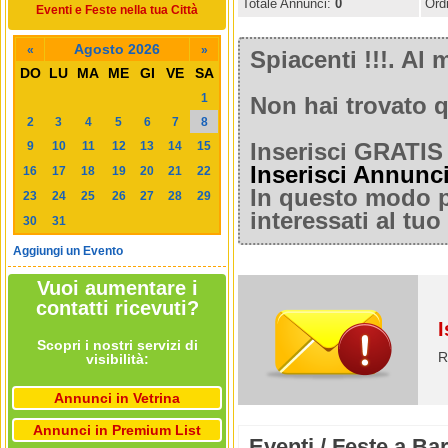
Totale Annunci:
0
Ord
Eventi e Feste nella tua Città
Agosto 2026
«
»
Spiacenti !!!. A
DO
LU
MA
ME
GI
VE
SA
1
Non hai trovato q
2
3
4
5
6
7
8
9
10
11
12
13
14
15
Inserisci GRATIS 
Inserisci Annunc
16
17
18
19
20
21
22
In questo modo po
23
24
25
26
27
28
29
interessati al tu
30
31
Aggiungi un Evento
Vuoi aumentare i
contatti ricevuti?
I
Scopri i nostri servizi di
R
visibilità:
Annunci in Vetrina
Annunci in Premium List
Eventi / Feste a Bar