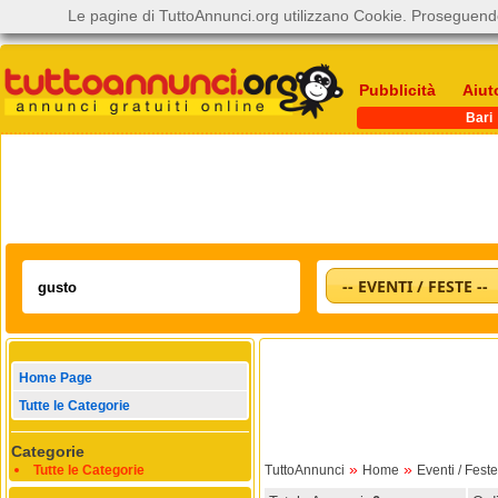
Le pagine di TuttoAnnunci.org utilizzano Cookie. Proseguendo
Pubblicità
Aiut
Bari
-- EVENTI / FESTE --
Home Page
Tutte le Categorie
Categorie
»
»
Tutte le Categorie
TuttoAnnunci
Home
Eventi / Feste