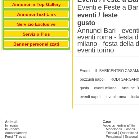
Annunci in Top Gallery
Eventi e Feste a Bari
eventi / feste
Annunci Text Link
gusto
Servizio Exclusive
Annunci Bari - event
Servizio Plus
eventi roma - festa 
milano - festa della 
Banner personalizzati
eventi torino
Eventi
IL BARICENTRO CASAM
pozzuoli napoli
RODI GARGANI
gusto
eventi milano
Annunci B
eventi napoli
eventi roma
fest
Animali
Case
In regalo
Appartamenti in affitto
|
In vendita
Monolocali
Bilocali
|
Accoppiamenti
Trilocali
Quadrilocali
|
Persi / Trovati
Pentalocali
Esalocali