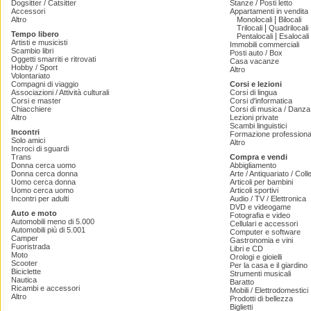
Dogsitter / Catsitter
Stanze / Posti letto
Accessori
Appartamenti in vendita
|
Altro
Monolocali
Bilocali
|
Trilocali
Quadrilocali
Tempo libero
|
Pentalocali
Esalocali
Artisti e musicisti
Immobili commerciali
Scambio libri
Posti auto / Box
Oggetti smarriti e ritrovati
Casa vacanze
Hobby / Sport
Altro
Volontariato
Compagni di viaggio
Corsi e lezioni
Associazioni / Attività culturali
Corsi di lingua
Corsi e master
Corsi d'informatica
Chiacchiere
Corsi di musica / Danza 
Altro
Lezioni private
Scambi linguistici
Incontri
Formazione professiona
Solo amici
Altro
Incroci di sguardi
Trans
Compra e vendi
Donna cerca uomo
Abbigliamento
Donna cerca donna
Arte / Antiquariato / Coll
Uomo cerca donna
Articoli per bambini
Uomo cerca uomo
Articoli sportivi
Incontri per adulti
Audio / TV / Elettronica
DVD e videogame
Auto e moto
Fotografia e video
Automobili meno di 5.000
Cellulari e accessori
Automobili più di 5.001
Computer e software
Camper
Gastronomia e vini
Fuoristrada
Libri e CD
Moto
Orologi e gioielli
Scooter
Per la casa e il giardino
Biciclette
Strumenti musicali
Nautica
Baratto
Ricambi e accessori
Mobili / Elettrodomestici
Altro
Prodotti di bellezza
Biglietti