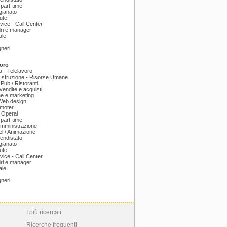
part-time
igianato
ute
ice - Call Center
dri e manager
ale
gneri
oro
a - Telelavoro
Istruzione - Risorse Umane
 Pub / Ristoranti
endite e acquisti
e e marketing
 Web design
omoter
 Operai
part-time
amministrazione
el / Animazione
endistato
igianato
ute
ice - Call Center
dri e manager
ale
gneri
I più ricercati
Ricerche frequenti