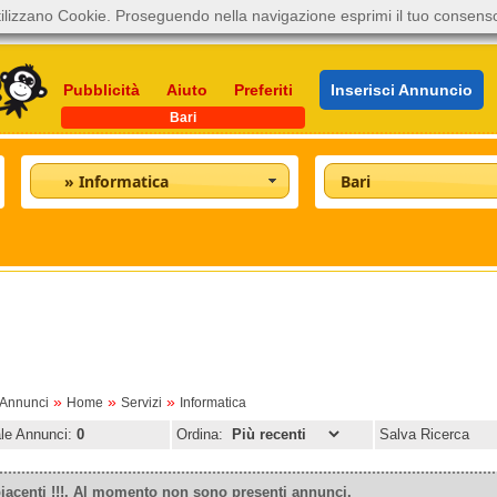
ilizzano Cookie. Proseguendo nella navigazione esprimi il tuo consens
Pubblicità
Aiuto
Preferiti
Inserisci Annuncio
Bari
» Informatica
Bari
»
»
»
oAnnunci
Home
Servizi
Informatica
ale Annunci:
0
Ordina:
Salva Ricerca
iacenti !!!. Al momento non sono presenti annunci.