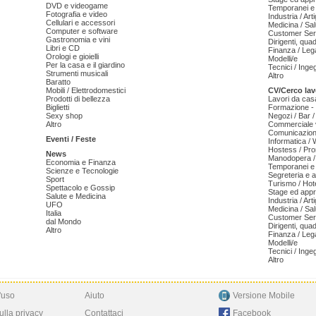
DVD e videogame
Temporanei e 
Fotografia e video
Industria / Art
Cellulari e accessori
Medicina / Sal
Computer e software
Customer Serv
Gastronomia e vini
Dirigenti, qua
Libri e CD
Finanza / Leg
Orologi e gioielli
Modelli/e
Per la casa e il giardino
Tecnici / Inge
Strumenti musicali
Altro
Baratto
Mobili / Elettrodomestici
CV/Cerco lav
Prodotti di bellezza
Lavori da cas
Biglietti
Formazione - 
Sexy shop
Negozi / Bar /
Altro
Commerciale v
Comunicazion
Eventi / Feste
Informatica /
Hostess / Pr
News
Manodopera /
Economia e Finanza
Temporanei e 
Scienze e Tecnologie
Segreteria e 
Sport
Turismo / Hot
Spettacolo e Gossip
Stage ed appr
Salute e Medicina
Industria / Art
UFO
Medicina / Sal
Italia
Customer Serv
dal Mondo
Dirigenti, qua
Altro
Finanza / Leg
Modelli/e
Tecnici / Inge
Altro
'uso
Aiuto
Versione Mobile
ulla privacy
Contattaci
Facebook