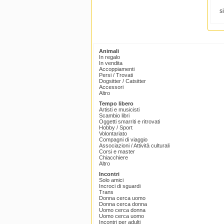
si
Animali
In regalo
In vendita
Accoppiamenti
Persi / Trovati
Dogsitter / Catsitter
Accessori
Altro
Tempo libero
Artisti e musicisti
Scambio libri
Oggetti smarriti e ritrovati
Hobby / Sport
Volontariato
Compagni di viaggio
Associazioni / Attività culturali
Corsi e master
Chiacchiere
Altro
Incontri
Solo amici
Incroci di sguardi
Trans
Donna cerca uomo
Donna cerca donna
Uomo cerca donna
Uomo cerca uomo
Incontri per adulti