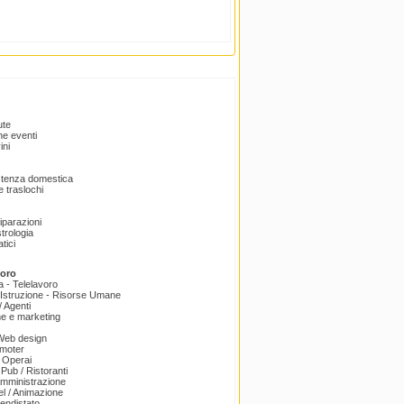
ute
e eventi
ini
istenza domestica
 traslochi
Riparazioni
trologia
tici
voro
a - Telelavoro
Istruzione - Risorse Umane
 Agenti
e e marketing
 Web design
omoter
 Operai
 Pub / Ristoranti
amministrazione
el / Animazione
endistato