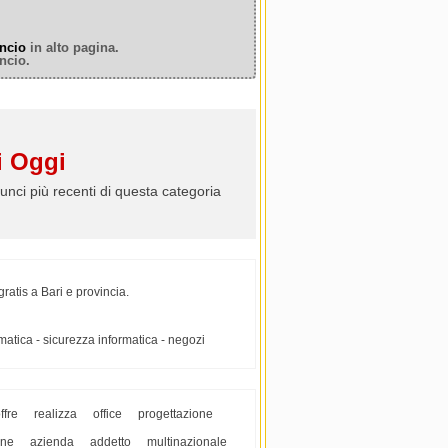
ncio
in alto pagina.
ncio.
 Oggi
unci più recenti di questa categoria
ratis a Bari e provincia.
ormatica - sicurezza informatica - negozi
ffre
realizza
office
progettazione
one
azienda
addetto
multinazionale