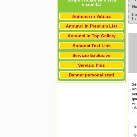
Scopri i nostri servizi di
visibilità:
No
In
Annunci in Vetrina
In
Annunci in Premium List
Annunci in Top Gallery
Annunci Text Link
Servizio Exclusive
Servizio Plus
Banner personalizzati
Ser
Ann
ser
gu
Ann
inf
I
g