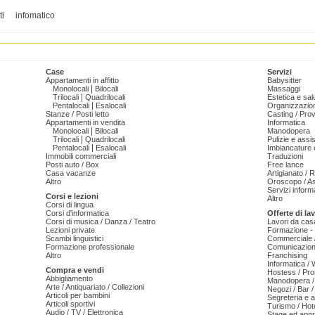
ti
infomatico
Case
Servizi
Appartamenti in affitto
Babysitter
|
Monolocali
Bilocali
Massaggi
|
Trilocali
Quadrilocali
Estetica e sal
|
Pentalocali
Esalocali
Organizzazion
Stanze / Posti letto
Casting / Prov
Appartamenti in vendita
Informatica
|
Monolocali
Bilocali
Manodopera
|
Trilocali
Quadrilocali
Pulizie e ass
|
Pentalocali
Esalocali
Imbiancature e
Immobili commerciali
Traduzioni
Posti auto / Box
Free lance
Casa vacanze
Artigianato / 
Altro
Oroscopo / As
Servizi informa
Corsi e lezioni
Altro
Corsi di lingua
Corsi d'informatica
Offerte di la
Corsi di musica / Danza / Teatro
Lavori da cas
Lezioni private
Formazione - 
Scambi linguistici
Commerciale /
Formazione professionale
Comunicazion
Altro
Franchising
Informatica /
Compra e vendi
Hostess / Pr
Abbigliamento
Manodopera /
Arte / Antiquariato / Collezioni
Negozi / Bar /
Articoli per bambini
Segreteria e 
Articoli sportivi
Turismo / Hot
Audio / TV / Elettronica
Stage ed appr