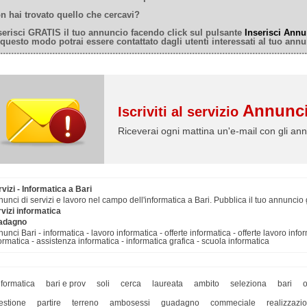
n hai trovato quello che cercavi?
serisci GRATIS il tuo annuncio facendo click sul pulsante
Inserisci Annu
 questo modo potrai essere contattato dagli utenti interessati al tuo annu
Annunci
Iscriviti al servizio
Riceverai ogni mattina un'e-mail con gli ann
vizi - Informatica a Bari
unci di servizi e lavoro nel campo dell'informatica a Bari. Pubblica il tuo annuncio g
vizi informatica
adagno
unci Bari - informatica - lavoro informatica - offerte informatica - offerte lavoro inf
ormatica - assistenza informatica - informatica grafica - scuola informatica
nformatica
bari e prov
soli
cerca
laureata
ambito
seleziona
bari
o
estione
partire
terreno
ambosessi
guadagno
commeciale
realizzazi