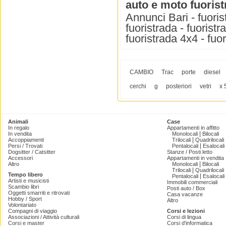
auto e moto fuoris
Annunci Bari - fuoris
fuoristrada - fuoristr
fuoristrada 4x4 - fuo
CAMBIO
Trac
porte
diesel
cerchi
g
posteriori
vetri
x 
Animali
Case
In regalo
Appartamenti in affitto
|
In vendita
Monolocali
Bilocali
|
Accoppiamenti
Trilocali
Quadrilocali
|
Persi / Trovati
Pentalocali
Esalocali
Dogsitter / Catsitter
Stanze / Posti letto
Accessori
Appartamenti in vendita
|
Altro
Monolocali
Bilocali
|
Trilocali
Quadrilocali
Tempo libero
|
Pentalocali
Esalocali
Artisti e musicisti
Immobili commerciali
Scambio libri
Posti auto / Box
Oggetti smarriti e ritrovati
Casa vacanze
Hobby / Sport
Altro
Volontariato
Compagni di viaggio
Corsi e lezioni
Associazioni / Attività culturali
Corsi di lingua
Corsi e master
Corsi d'informatica