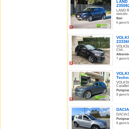
LAND R
23508
LAND RO
veicolo .
Bari
6 giorni 
4
VOLKS
233360
VOLKSWA
Chil...
Alberob
7 giorni 
4
VOLKS
Techno
VOLKSW
Caratter
Putigna
8 giorni 
4
DACIA 
DACIA D
Putigna
8 giorni 