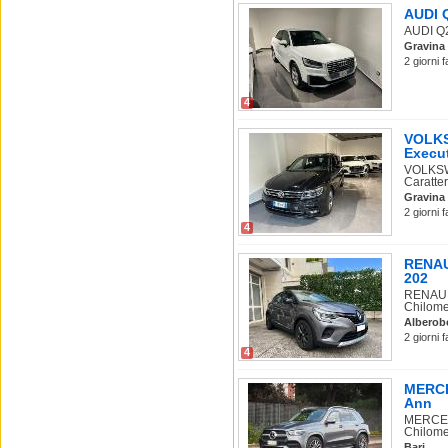
AUDI Q
AUDI Q2 
Gravina 
2 giorni 
4
VOLKS
Execu
VOLKSW
Caratter
Gravina 
2 giorni 
4
RENAUL
202
RENAULT
Chilome
Alberob
2 giorni 
4
MERCE
Ann
MERCEDE
Chilome.
Bari