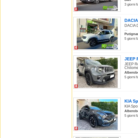
3 giorni 
4
DACIA 
DACIA D
...
Putigna
5 giorni 
4
JEEP R
JEEP Re
Chilomet
Alberob
5 giorni 
4
KIA Sp
KIA Spo
Alberob
5 giorni 
4