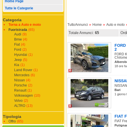
Home Page
Tutte le Categorie
Categoria
»
»
Torna a Auto e moto
TuttoAnnunci
Home
Auto e moto
Fuoristrada
(65)
Totale Annunci:
65
Ord
Audi
(9)
Bmw
(4)
Fiat
(4)
FORD K
2
Ford
(2)
FORD Ku
Hyundai
(1)
Chilomet
Jeep
(5)
Alberob
Kia
(1)
18 ore fa
Land Rover
(1)
4
Mercedes
(6)
Nissan
(4)
NISSAN
Porsche
(2)
NISSAN 
Bari
Renault
(1)
1 giorno 
Volkswagen
(10)
Volvo
(2)
ALTRO
(13)
4
FIAT F
Tipologia
FIAT Fre
Offro
(65)
Putigna