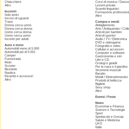
Chiacchiere
Corsi di musica / Danza 
Altro
Lezioni private
Scambi linguistici
Incontri
Formazione professiona
Solo amici
Altro
Incroci di sguardi
Trans
Compra e vendi
Donna cerca uomo
Abbigliamento
Donna cerca donna
Arte / Antiquariato / Coll
Uomo cerca donna
Articoli per bambini
Uomo cerca uomo
Articoli sportivi
Incontri per adulti
Audio / TV / Elettronica
DVD e videogame
Auto e moto
Fotografia e video
Automobili meno di 5.000
Cellulari e accessori
Automobili più di 5.001
Computer e software
Camper
Gastronomia e vini
Fuoristrada
Libri e CD
Moto
Orologi e gioielli
Scooter
Per la casa e il giardino
Biciclette
Strumenti musicali
Nautica
Baratto
Ricambi e accessori
Mobili / Elettrodomestici
Altro
Prodotti di bellezza
Biglietti
Sexy shop
Altro
Eventi / Feste
News
Economia e Finanza
Scienze e Tecnologie
Sport
Spettacolo e Gossip
Salute e Medicina
UFO
Italia