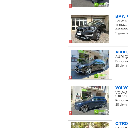
4
BMW X1
BMW X1 
Imma...
Alberob
9 giorni 
4
AUDI Q
AUDI Q3
Putigna
10 giorni
4
VOLVO 
VOLVO X
Chilomet
Putigna
10 giorni
4
CITROE