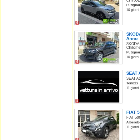
CITROEN
Putigna
10 giorni
4
SKODA 
Anno
SKODA K
Chilomet
Putigna
10 giorni
4
SEAT A
SEAT Ate
Terlizzi
11 giorni
1
FIAT 5
FIAT 500
Alberob
11 giorni
4