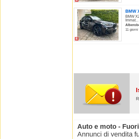
BMW X2
BMW X2 
Immat...
Alberob
11 giorni
4
I
R
Auto e moto - Fuori
Annunci di vendita fu