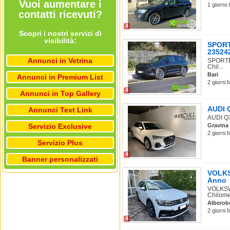
Vuoi aumentare i
1 giorno 
contatti ricevuti?
4
Scopri i nostri servizi di
visibilità:
SPORT
235242
Annunci in Vetrina
SPORTEQ
Chil...
Bari
Annunci in Premium List
2 giorni 
4
Annunci in Top Gallery
AUDI Q
Annunci Text Link
AUDI Q3 
Servizio Exclusive
Gravina 
2 giorni 
Servizio Plus
4
Banner personalizzati
VOLKSW
Anno
VOLKSWA
Chilomet
Alberob
2 giorni 
4