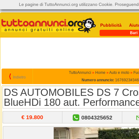
Le pagine di TuttoAnnunci.org utilizzano Cookie. Proseguendo
Pubblicità
Aiut
Bari
TuttoAnnunci
»
Home
»
Auto e moto
»
Fuo
⟨
Indietro
Numero annuncio:
1676923#346
DS AUTOMOBILES DS 7 Cro
BlueHDi 180 aut. Performance
€ 19.800
0804325652