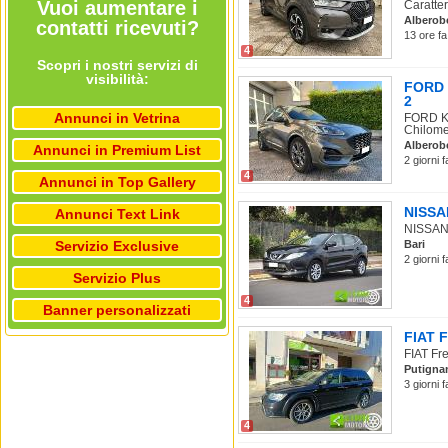
Vuoi aumentare i
Caratter
Alberob
contatti ricevuti?
13 ore fa
4
Scopri i nostri servizi di
visibilità:
FORD K
2
Annunci in Vetrina
FORD Ku
Chilomet
Alberob
Annunci in Premium List
2 giorni 
4
Annunci in Top Gallery
NISSAN
Annunci Text Link
NISSAN 
Servizio Exclusive
Bari
2 giorni 
Servizio Plus
4
Banner personalizzati
FIAT F
FIAT Fre
Putigna
3 giorni 
4