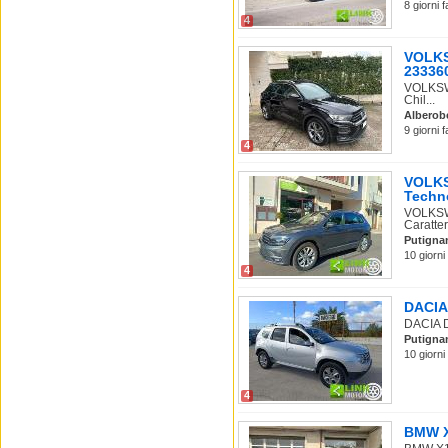
8 giorni 
4
VOLKS
233360
VOLKSWA
Chil...
Alberob
9 giorni 
4
VOLKS
Techno
VOLKSW
Caratter
Putigna
10 giorni
4
DACIA 
DACIA D
Putigna
10 giorni
4
BMW X1