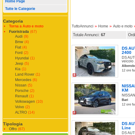
Home Page
Tutte le Categorie
Categoria
»
»
Torna a Auto e moto
TuttoAnnunci
Home
Auto e moto
Fuoristrada
(67)
Totale Annunci:
67
Ord
Audi
(9)
Bmw
(4)
Fiat
(4)
DS AUT
2400
Ford
(2)
DS AUTO
Hyundai
(1)
veicolo .
Jeep
(5)
Alberob
Kia
(1)
12 ore fa
Land Rover
(1)
4
Mercedes
(6)
Nissan
(5)
NISSAN
KM
Porsche
(2)
NISSAN 
Renault
(1)
Bari
Volkswagen
(10)
12 ore fa
Volvo
(2)
ALTRO
(14)
4
DS AU
Tipologia
Line
Offro
(67)
DS AUTO