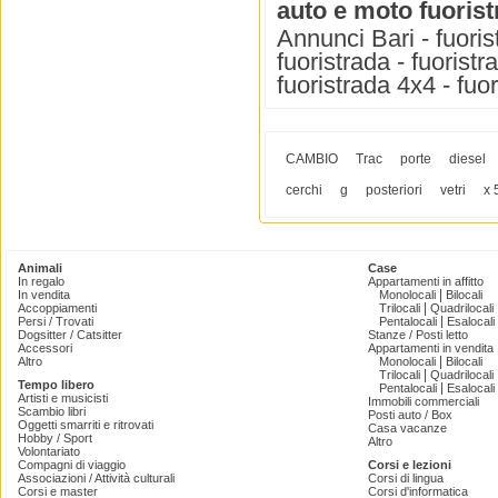
auto e moto fuoris
Annunci Bari - fuoris
fuoristrada - fuoristr
fuoristrada 4x4 - fuo
CAMBIO
Trac
porte
diesel
cerchi
g
posteriori
vetri
x 
Animali
Case
In regalo
Appartamenti in affitto
|
In vendita
Monolocali
Bilocali
|
Accoppiamenti
Trilocali
Quadrilocali
|
Persi / Trovati
Pentalocali
Esalocali
Dogsitter / Catsitter
Stanze / Posti letto
Accessori
Appartamenti in vendita
|
Altro
Monolocali
Bilocali
|
Trilocali
Quadrilocali
Tempo libero
|
Pentalocali
Esalocali
Artisti e musicisti
Immobili commerciali
Scambio libri
Posti auto / Box
Oggetti smarriti e ritrovati
Casa vacanze
Hobby / Sport
Altro
Volontariato
Compagni di viaggio
Corsi e lezioni
Associazioni / Attività culturali
Corsi di lingua
Corsi e master
Corsi d'informatica