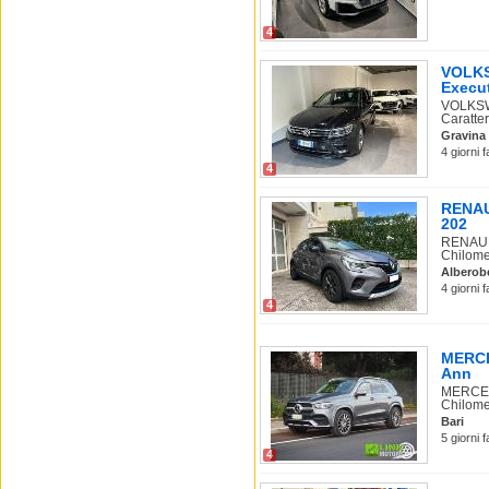
4
VOLKS
Execu
VOLKSW
Caratter
Gravina 
4 giorni 
4
RENAUL
202
RENAULT
Chilome
Alberob
4 giorni 
4
MERCE
Ann
MERCEDE
Chilome.
Bari
5 giorni 
4