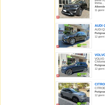
BMW X1 
Imma...
Alberob
11 giorni
4
AUDI Q
AUDI Q3
Putigna
12 giorni
4
VOLVO 
VOLVO X
Chilomet
Putigna
12 giorni
4
CITROE
CITROEN
Putigna
12 giorni
4