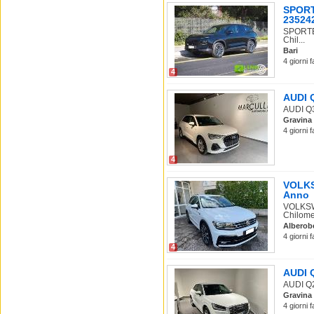
SPORT
235242
SPORTEQ
Chil...
Bari
4 giorni 
4
AUDI Q
AUDI Q3 
Gravina 
4 giorni 
4
VOLKSW
Anno
VOLKSWA
Chilomet
Alberob
4 giorni 
4
AUDI Q
AUDI Q2 
Gravina 
4 giorni 