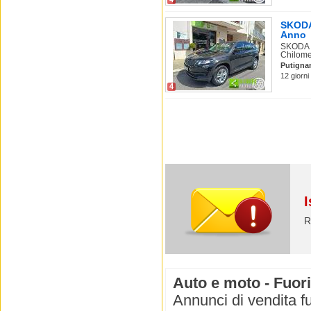
SKODA 
Anno
SKODA K
Chilomet
Putigna
12 giorni
4
I
R
Auto e moto - Fuori
Annunci di vendita fu