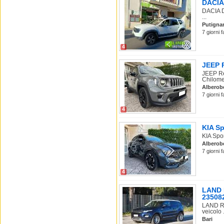
DACIA 
DACIA D
...
Putigna
7 giorni 
4
JEEP R
JEEP Re
Chilomet
Alberob
7 giorni 
4
KIA Sp
KIA Spo
Alberob
7 giorni 
4
LAND R
23508
LAND RO
veicolo .
Bari