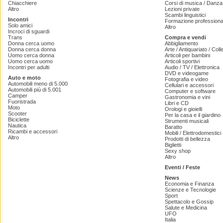
Chiacchiere
Corsi di musica / Danza 
Altro
Lezioni private
Scambi linguistici
Incontri
Formazione professiona
Solo amici
Altro
Incroci di sguardi
Trans
Compra e vendi
Donna cerca uomo
Abbigliamento
Donna cerca donna
Arte / Antiquariato / Coll
Uomo cerca donna
Articoli per bambini
Uomo cerca uomo
Articoli sportivi
Incontri per adulti
Audio / TV / Elettronica
DVD e videogame
Auto e moto
Fotografia e video
Automobili meno di 5.000
Cellulari e accessori
Automobili più di 5.001
Computer e software
Camper
Gastronomia e vini
Fuoristrada
Libri e CD
Moto
Orologi e gioielli
Scooter
Per la casa e il giardino
Biciclette
Strumenti musicali
Nautica
Baratto
Ricambi e accessori
Mobili / Elettrodomestici
Altro
Prodotti di bellezza
Biglietti
Sexy shop
Altro
Eventi / Feste
News
Economia e Finanza
Scienze e Tecnologie
Sport
Spettacolo e Gossip
Salute e Medicina
UFO
Italia