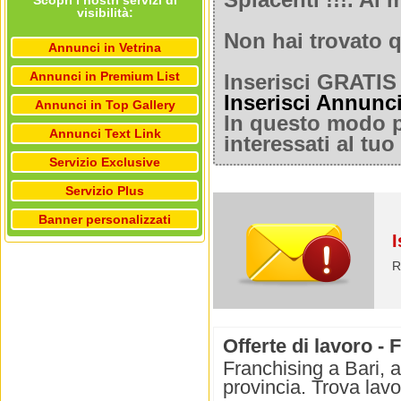
Spiacenti !!!. A
Scopri i nostri servizi di
visibilità:
Non hai trovato q
Annunci in Vetrina
Annunci in Premium List
Inserisci GRATIS 
Inserisci Annunc
Annunci in Top Gallery
In questo modo po
Annunci Text Link
interessati al tu
Servizio Exclusive
Servizio Plus
Banner personalizzati
I
R
Offerte di lavoro - 
Franchising a Bari, a
provincia. Trova lav