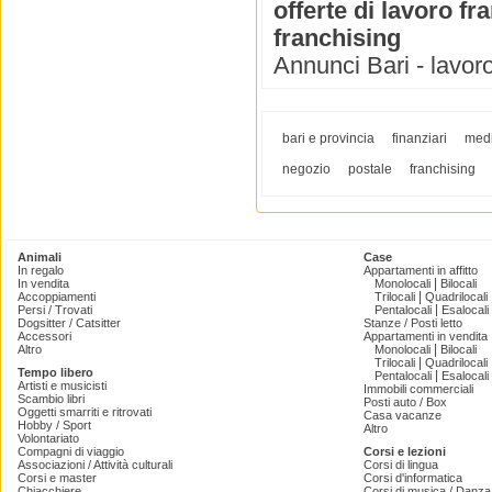
offerte di lavoro fr
franchising
Annunci Bari - lavoro 
bari e provincia
finanziari
medi
negozio
postale
franchising
Animali
Case
In regalo
Appartamenti in affitto
|
In vendita
Monolocali
Bilocali
|
Accoppiamenti
Trilocali
Quadrilocali
|
Persi / Trovati
Pentalocali
Esalocali
Dogsitter / Catsitter
Stanze / Posti letto
Accessori
Appartamenti in vendita
|
Altro
Monolocali
Bilocali
|
Trilocali
Quadrilocali
Tempo libero
|
Pentalocali
Esalocali
Artisti e musicisti
Immobili commerciali
Scambio libri
Posti auto / Box
Oggetti smarriti e ritrovati
Casa vacanze
Hobby / Sport
Altro
Volontariato
Compagni di viaggio
Corsi e lezioni
Associazioni / Attività culturali
Corsi di lingua
Corsi e master
Corsi d'informatica
Chiacchiere
Corsi di musica / Danza 