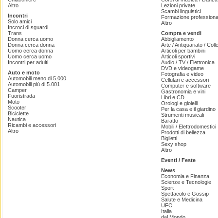
Altro
Lezioni private
Scambi linguistici
Incontri
Formazione professiona
Solo amici
Altro
Incroci di sguardi
Trans
Compra e vendi
Donna cerca uomo
Abbigliamento
Donna cerca donna
Arte / Antiquariato / Coll
Uomo cerca donna
Articoli per bambini
Uomo cerca uomo
Articoli sportivi
Incontri per adulti
Audio / TV / Elettronica
DVD e videogame
Auto e moto
Fotografia e video
Automobili meno di 5.000
Cellulari e accessori
Automobili più di 5.001
Computer e software
Camper
Gastronomia e vini
Fuoristrada
Libri e CD
Moto
Orologi e gioielli
Scooter
Per la casa e il giardino
Biciclette
Strumenti musicali
Nautica
Baratto
Ricambi e accessori
Mobili / Elettrodomestici
Altro
Prodotti di bellezza
Biglietti
Sexy shop
Altro
Eventi / Feste
News
Economia e Finanza
Scienze e Tecnologie
Sport
Spettacolo e Gossip
Salute e Medicina
UFO
Italia
dal Mondo