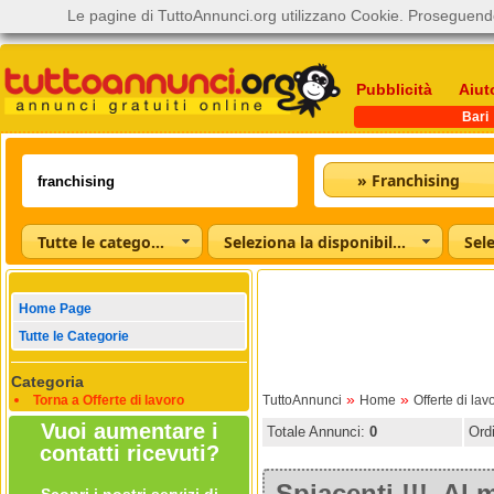
Le pagine di TuttoAnnunci.org utilizzano Cookie. Proseguendo
Pubblicità
Aiut
Bari
» Franchising
Tutte le categorie
Seleziona la disponibilità
Home Page
Tutte le Categorie
Categoria
»
»
Torna a Offerte di lavoro
TuttoAnnunci
Home
Offerte di lav
Vuoi aumentare i
Totale Annunci:
0
Ord
contatti ricevuti?