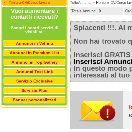
»
»
Torna a CV/Cerco lavoro
TuttoAnnunci
Home
CV/Cerco lav
Vuoi aumentare i
Totale Annunci:
0
Ord
contatti ricevuti?
Spiacenti !!!. A
Scopri i nostri servizi di
visibilità:
Non hai trovato q
Annunci in Vetrina
Annunci in Premium List
Inserisci GRATIS 
Inserisci Annunc
Annunci in Top Gallery
In questo modo po
Annunci Text Link
interessati al tu
Servizio Exclusive
Servizio Plus
Banner personalizzati
I
R