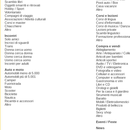
Scambio libri
Posti auto / Box
Oggetti smarriti e ritrovati
Casa vacanze
Hobby / Sport
Altro
Volontariato
Compagni di viaggio
Corsi e lezioni
Associazioni / Attività culturali
Corsi di lingua
Corsi e master
Corsi d'informatica
Chiacchiere
Corsi di musica / Danza 
Altro
Lezioni private
Scambi linguistici
Incontri
Formazione professiona
Solo amici
Altro
Incroci di sguardi
Trans
Compra e vendi
Donna cerca uomo
Abbigliamento
Donna cerca donna
Arte / Antiquariato / Coll
Uomo cerca donna
Articoli per bambini
Uomo cerca uomo
Articoli sportivi
Incontri per adulti
Audio / TV / Elettronica
DVD e videogame
Auto e moto
Fotografia e video
Automobili meno di 5.000
Cellulari e accessori
Automobili più di 5.001
Computer e software
Camper
Gastronomia e vini
Fuoristrada
Libri e CD
Moto
Orologi e gioielli
Scooter
Per la casa e il giardino
Biciclette
Strumenti musicali
Nautica
Baratto
Ricambi e accessori
Mobili / Elettrodomestici
Altro
Prodotti di bellezza
Biglietti
Sexy shop
Altro
Eventi / Feste
News