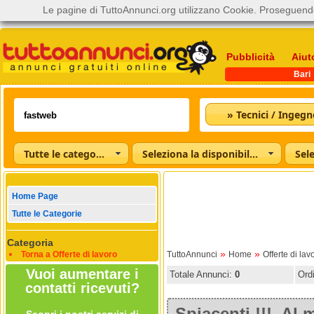
Le pagine di TuttoAnnunci.org utilizzano Cookie. Proseguendo
Pubblicità
Aiut
Bari
» Tecnici / Ingegn
Tutte le categorie
Seleziona la disponibilità
Home Page
Tutte le Categorie
Categoria
»
»
Torna a Offerte di lavoro
TuttoAnnunci
Home
Offerte di lav
Vuoi aumentare i
Totale Annunci:
0
Ord
contatti ricevuti?