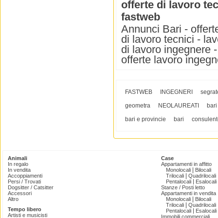
offerte di lavoro te
fastweb
Annunci Bari - offerte
di lavoro tecnici - la
di lavoro ingegnere - 
offerte lavoro ingegn
FASTWEB
INGEGNERI
segrat
geometra
NEOLAUREATI
bari
bari e provincie
bari
consulent
Animali
Case
In regalo
Appartamenti in affitto
|
In vendita
Monolocali
Bilocali
|
Accoppiamenti
Trilocali
Quadrilocali
|
Persi / Trovati
Pentalocali
Esalocali
Dogsitter / Catsitter
Stanze / Posti letto
Accessori
Appartamenti in vendita
|
Altro
Monolocali
Bilocali
|
Trilocali
Quadrilocali
Tempo libero
|
Pentalocali
Esalocali
Artisti e musicisti
Immobili commerciali