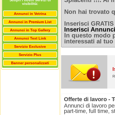
Spiacenti !!!. A
Scopri i nostri servizi di
visibilità:
Non hai trovato q
Annunci in Vetrina
Annunci in Premium List
Inserisci GRATIS 
Inserisci Annunc
Annunci in Top Gallery
In questo modo po
Annunci Text Link
interessati al tu
Servizio Exclusive
Servizio Plus
Banner personalizzati
I
R
Offerte di lavoro - 
Annunci di lavoro per
part-time, full time,