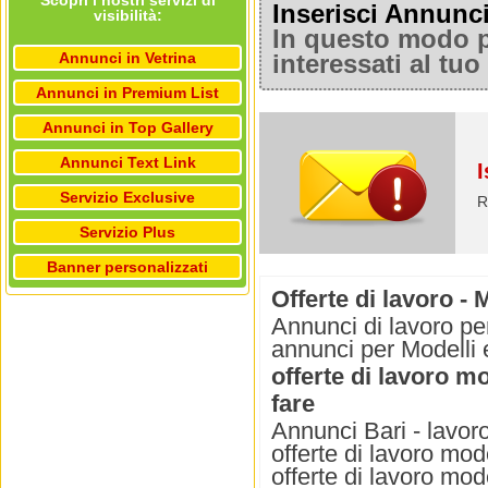
Scopri i nostri servizi di
Inserisci Annunc
visibilità:
In questo modo po
Annunci in Vetrina
interessati al tu
Annunci in Premium List
Annunci in Top Gallery
Annunci Text Link
I
Servizio Exclusive
R
Servizio Plus
Banner personalizzati
Offerte di lavoro - 
Annunci di lavoro per
annunci per Modelli e
offerte di lavoro m
fare
Annunci Bari - lavoro 
offerte di lavoro mod
offerte di lavoro mod