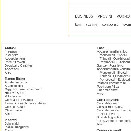
BUSINESS
PROVINI
PORNO
bari
casting
compenso
svari
Animali
Case
In regalo
Appartamenti in affitto
|
In vendita
Monolocali
Bilocali
|
Accoppiamenti
Trilocali
Quadrilocali
|
Persi / Trovati
Pentalocali
Esalocali
Dogsitter / Catsitter
Stanze / Posti letto
Accessori
Appartamenti in vendita
|
Altro
Monolocali
Bilocali
|
Trilocali
Quadrilocali
Tempo libero
|
Pentalocali
Esalocali
Artisti e musicisti
Immobili commerciali
Scambio libri
Posti auto / Box
Oggetti smarriti e ritrovati
Casa vacanze
Hobby / Sport
Altro
Volontariato
Compagni di viaggio
Corsi e lezioni
Associazioni / Attività culturali
Corsi di lingua
Corsi e master
Corsi d'informatica
Chiacchiere
Corsi di musica / Danza 
Altro
Lezioni private
Scambi linguistici
Incontri
Formazione professiona
Solo amici
Altro
Incroci di sguardi
Trans
Compra e vendi