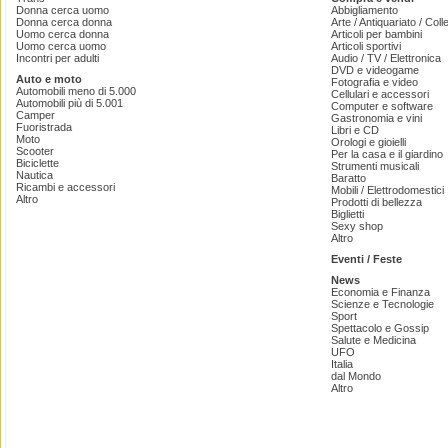
Donna cerca uomo
Abbigliamento
Donna cerca donna
Arte / Antiquariato / Coll
Uomo cerca donna
Articoli per bambini
Uomo cerca uomo
Articoli sportivi
Incontri per adulti
Audio / TV / Elettronica
DVD e videogame
Auto e moto
Fotografia e video
Automobili meno di 5.000
Cellulari e accessori
Automobili più di 5.001
Computer e software
Camper
Gastronomia e vini
Fuoristrada
Libri e CD
Moto
Orologi e gioielli
Scooter
Per la casa e il giardino
Biciclette
Strumenti musicali
Nautica
Baratto
Ricambi e accessori
Mobili / Elettrodomestici
Altro
Prodotti di bellezza
Biglietti
Sexy shop
Altro
Eventi / Feste
News
Economia e Finanza
Scienze e Tecnologie
Sport
Spettacolo e Gossip
Salute e Medicina
UFO
Italia
dal Mondo
Altro