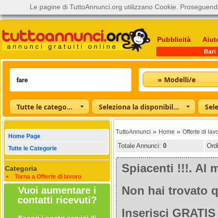
Le pagine di TuttoAnnunci.org utilizzano Cookie. Proseguendo
Pubblicità
Aiut
Bari
» Modelli/e
Tutte le categorie
Seleziona la disponibilità
»
»
TuttoAnnunci
Home
Offerte di lav
Home Page
Totale Annunci:
0
Ord
Tutte le Categorie
Spiacenti !!!. A
Categoria
Torna a Offerte di lavoro
Non hai trovato q
Vuoi aumentare i
contatti ricevuti?
Inserisci GRATIS 