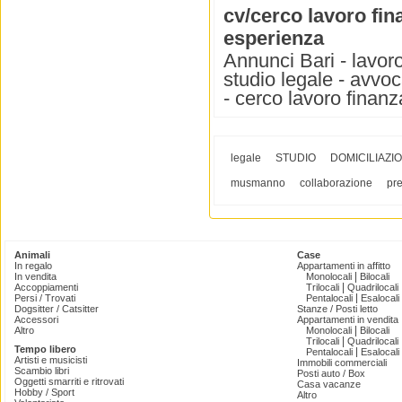
cv/cerco lavoro fina
esperienza
Annunci Bari - lavoro
studio legale - avvoca
- cerco lavoro finanz
legale
STUDIO
DOMICILIAZIO
musmanno
collaborazione
pre
Animali
Case
In regalo
Appartamenti in affitto
|
In vendita
Monolocali
Bilocali
|
Accoppiamenti
Trilocali
Quadrilocali
|
Persi / Trovati
Pentalocali
Esalocali
Dogsitter / Catsitter
Stanze / Posti letto
Accessori
Appartamenti in vendita
|
Altro
Monolocali
Bilocali
|
Trilocali
Quadrilocali
Tempo libero
|
Pentalocali
Esalocali
Artisti e musicisti
Immobili commerciali
Scambio libri
Posti auto / Box
Oggetti smarriti e ritrovati
Casa vacanze
Hobby / Sport
Altro