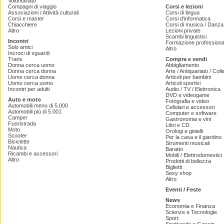
Volontariato
Compagni di viaggio
Corsi e lezioni
Associazioni / Attività culturali
Corsi di lingua
Corsi e master
Corsi d'informatica
Chiacchiere
Corsi di musica / Danza 
Altro
Lezioni private
Scambi linguistici
Incontri
Formazione professiona
Solo amici
Altro
Incroci di sguardi
Trans
Compra e vendi
Donna cerca uomo
Abbigliamento
Donna cerca donna
Arte / Antiquariato / Coll
Uomo cerca donna
Articoli per bambini
Uomo cerca uomo
Articoli sportivi
Incontri per adulti
Audio / TV / Elettronica
DVD e videogame
Auto e moto
Fotografia e video
Automobili meno di 5.000
Cellulari e accessori
Automobili più di 5.001
Computer e software
Camper
Gastronomia e vini
Fuoristrada
Libri e CD
Moto
Orologi e gioielli
Scooter
Per la casa e il giardino
Biciclette
Strumenti musicali
Nautica
Baratto
Ricambi e accessori
Mobili / Elettrodomestici
Altro
Prodotti di bellezza
Biglietti
Sexy shop
Altro
Eventi / Feste
News
Economia e Finanza
Scienze e Tecnologie
Sport