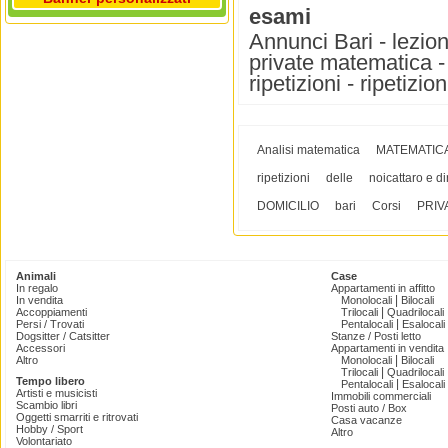
esami
Annunci Bari - lezioni
private matematica - 
ripetizioni - ripetizi
Analisi matematica
MATEMATIC
ripetizioni
delle
noicattaro e di
DOMICILIO
bari
Corsi
PRIV
Animali
Case
In regalo
Appartamenti in affitto
|
In vendita
Monolocali
Bilocali
|
Accoppiamenti
Trilocali
Quadrilocali
|
Persi / Trovati
Pentalocali
Esalocali
Dogsitter / Catsitter
Stanze / Posti letto
Accessori
Appartamenti in vendita
|
Altro
Monolocali
Bilocali
|
Trilocali
Quadrilocali
Tempo libero
|
Pentalocali
Esalocali
Artisti e musicisti
Immobili commerciali
Scambio libri
Posti auto / Box
Oggetti smarriti e ritrovati
Casa vacanze
Hobby / Sport
Altro
Volontariato