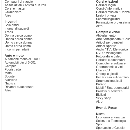
Compagni di viaggio
Corsi e lezioni
Associazioni / Attività culturali
Corsi di lingua
Corsi e master
Corsi d'informatica
Chiacchiere
Corsi di musica / Danza 
Altro
Lezioni private
Scambi linguistici
Incontri
Formazione professiona
Solo amici
Altro
Incroci di sguardi
Trans
Compra e vendi
Donna cerca uomo
Abbigliamento
Donna cerca donna
Arte / Antiquariato / Coll
Uomo cerca donna
Articoli per bambini
Uomo cerca uomo
Articoli sportivi
Incontri per adulti
Audio / TV / Elettronica
DVD e videogame
Auto e moto
Fotografia e video
Automobili meno di 5.000
Cellulari e accessori
Automobili più di 5.001
Computer e software
Camper
Gastronomia e vini
Fuoristrada
Libri e CD
Moto
Orologi e gioielli
Scooter
Per la casa e il giardino
Biciclette
Strumenti musicali
Nautica
Baratto
Ricambi e accessori
Mobili / Elettrodomestici
Altro
Prodotti di bellezza
Biglietti
Sexy shop
Altro
Eventi / Feste
News
Economia e Finanza
Scienze e Tecnologie
Sport
Spettacolo e Gossip