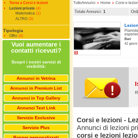
»
»
Torna a Corsi e lezioni
TuttoAnnunci
Home
Corsi e lezion
Lezioni private
(4)
Totale Annunci:
1
Ord
Matematica
(1)
ALTRO
(3)
Lezion
Tipologia
Pianista
esperien
Offro
(4)
Bari
Vuoi aumentare i
42 giorni
contatti ricevuti?
1
Scopri i nostri servizi di
visibilità:
Annunci in Vetrina
I
Annunci in Premium List
R
Annunci in Top Gallery
Annunci Text Link
Servizio Exclusive
Corsi e lezioni - Le
Annunci di lezioni pr
Servizio Plus
corsi e lezioni lezio
Banner personalizzati