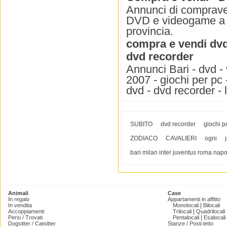
Annunci di comprave
DVD e videogame a Ba
provincia.
compra e vendi dv
dvd recorder
Annunci Bari - dvd - 
2007 - giochi per pc 
dvd - dvd recorder - 
SUBITO
dvd recorder
giochi p
ZODIACO
CAVALIERI
ogni
bari milan inter juventus roma napo
Animali
Case
In regalo
Appartamenti in affitto
|
In vendita
Monolocali
Bilocali
|
Accoppiamenti
Trilocali
Quadrilocali
|
Persi / Trovati
Pentalocali
Esalocali
Dogsitter / Catsitter
Stanze / Posti letto