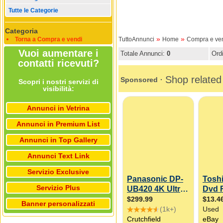
Tutte le Categorie
Categoria
»
»
Torna a Compra e vendi
TuttoAnnunci
Home
Compra e ve
Vuoi aumentare i
Totale Annunci:
0
Ord
contatti ricevuti?
Scopri i nostri servizi di
visibilità:
Annunci in Vetrina
Annunci in Premium List
Annunci in Top Gallery
Annunci Text Link
Servizio Exclusive
Servizio Plus
Banner personalizzati