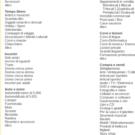
Accessori
Appartamenti in vendita
|
Altro
Monolocali
Bilocali
|
Trilocali
Quadrilocali
Tempo libero
|
Pentalocali
Esalocali
Artisti e musicisti
Immobili commerciali
Scambio libri
Posti auto / Box
Oggetti smarriti e ritrovati
Casa vacanze
Hobby / Sport
Altro
Volontariato
Compagni di viaggio
Corsi e lezioni
Associazioni / Attività culturali
Corsi di lingua
Corsi e master
Corsi d'informatica
Chiacchiere
Corsi di musica / Danza 
Altro
Lezioni private
Scambi linguistici
Incontri
Formazione professiona
Solo amici
Altro
Incroci di sguardi
Trans
Compra e vendi
Donna cerca uomo
Abbigliamento
Donna cerca donna
Arte / Antiquariato / Coll
Uomo cerca donna
Articoli per bambini
Uomo cerca uomo
Articoli sportivi
Incontri per adulti
Audio / TV / Elettronica
DVD e videogame
Auto e moto
Fotografia e video
Automobili meno di 5.000
Cellulari e accessori
Automobili più di 5.001
Computer e software
Camper
Gastronomia e vini
Fuoristrada
Libri e CD
Moto
Orologi e gioielli
Scooter
Per la casa e il giardino
Biciclette
Strumenti musicali
Nautica
Baratto
Ricambi e accessori
Mobili / Elettrodomestici
Altro
Prodotti di bellezza
Biglietti
Sexy shop