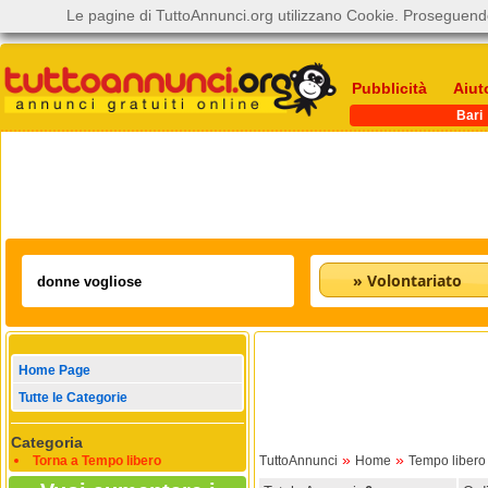
Le pagine di TuttoAnnunci.org utilizzano Cookie. Proseguendo
Pubblicità
Aiut
Bari
» Volontariato
Home Page
Tutte le Categorie
Categoria
»
»
Torna a Tempo libero
TuttoAnnunci
Home
Tempo libero