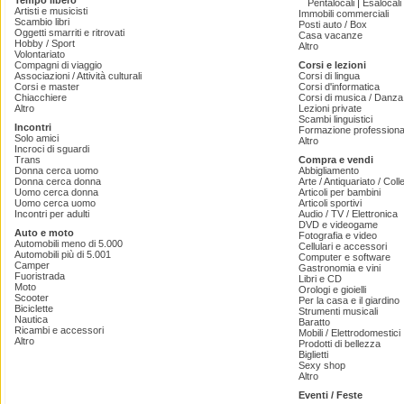
Tempo libero
|
Pentalocali
Esalocali
Artisti e musicisti
Immobili commerciali
Scambio libri
Posti auto / Box
Oggetti smarriti e ritrovati
Casa vacanze
Hobby / Sport
Altro
Volontariato
Compagni di viaggio
Corsi e lezioni
Associazioni / Attività culturali
Corsi di lingua
Corsi e master
Corsi d'informatica
Chiacchiere
Corsi di musica / Danza 
Altro
Lezioni private
Scambi linguistici
Incontri
Formazione professiona
Solo amici
Altro
Incroci di sguardi
Trans
Compra e vendi
Donna cerca uomo
Abbigliamento
Donna cerca donna
Arte / Antiquariato / Coll
Uomo cerca donna
Articoli per bambini
Uomo cerca uomo
Articoli sportivi
Incontri per adulti
Audio / TV / Elettronica
DVD e videogame
Auto e moto
Fotografia e video
Automobili meno di 5.000
Cellulari e accessori
Automobili più di 5.001
Computer e software
Camper
Gastronomia e vini
Fuoristrada
Libri e CD
Moto
Orologi e gioielli
Scooter
Per la casa e il giardino
Biciclette
Strumenti musicali
Nautica
Baratto
Ricambi e accessori
Mobili / Elettrodomestici
Altro
Prodotti di bellezza
Biglietti
Sexy shop
Altro
Eventi / Feste