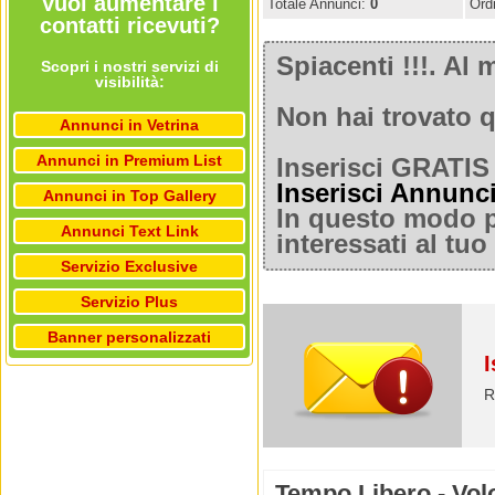
Vuoi aumentare i
Totale Annunci:
0
Ord
contatti ricevuti?
Spiacenti !!!. A
Scopri i nostri servizi di
visibilità:
Non hai trovato q
Annunci in Vetrina
Annunci in Premium List
Inserisci GRATIS 
Inserisci Annunc
Annunci in Top Gallery
In questo modo po
Annunci Text Link
interessati al tu
Servizio Exclusive
Servizio Plus
Banner personalizzati
I
R
Tempo Libero - Volo