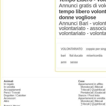
Annunci gratis di vol
tempo libero volont
donne vogliose
Annunci Bari - volont
volontariato - associa
volontariato - volonta
VOLONTARIATO
coppie per sing
bari
fiat ducato
misericordia
anni
sesso
Animali
Case
In regalo
Appartamenti in affitto
|
In vendita
Monolocali
Bilocali
|
Accoppiamenti
Trilocali
Quadrilocali
|
Persi / Trovati
Pentalocali
Esalocali
Dogsitter / Catsitter
Stanze / Posti letto
Accessori
Appartamenti in vendita
|
Altro
Monolocali
Bilocali
|
Trilocali
Quadrilocali