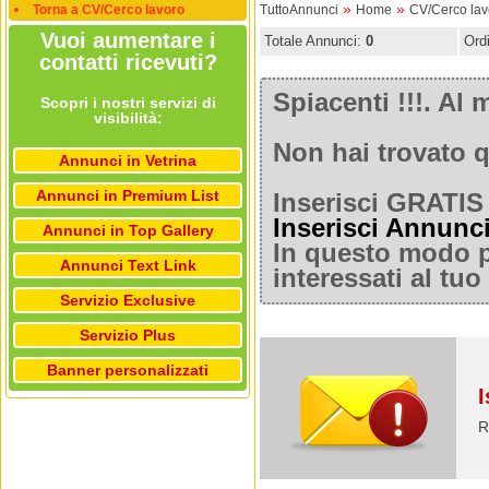
»
»
Torna a CV/Cerco lavoro
TuttoAnnunci
Home
CV/Cerco lav
Vuoi aumentare i
Totale Annunci:
0
Ord
contatti ricevuti?
Spiacenti !!!. A
Scopri i nostri servizi di
visibilità:
Non hai trovato q
Annunci in Vetrina
Annunci in Premium List
Inserisci GRATIS 
Inserisci Annunc
Annunci in Top Gallery
In questo modo po
Annunci Text Link
interessati al tu
Servizio Exclusive
Servizio Plus
Banner personalizzati
I
R