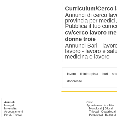
Curriculum/Cerco la
Annunci di cerco lavo
provincia per medici, 
Pubblica il tuo curri
cv/cerco lavoro med
donne troie
Annunci Bari - lavoro
lavoro - lavoro e sal
medicina e lavoro
lavoro
fisioterapista
bari
se
dottoresse
Animali
Case
In regalo
Appartamenti in affitto
|
In vendita
Monolocali
Bilocali
|
Accoppiamenti
Trilocali
Quadrilocali
|
Persi / Trovati
Pentalocali
Esalocali