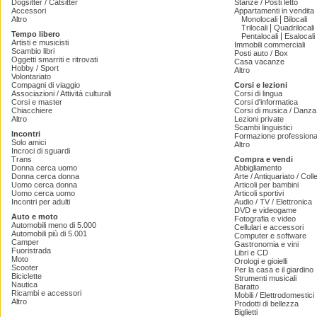
Dogsitter / Catsitter
Stanze / Posti letto
Accessori
Appartamenti in vendita
|
Altro
Monolocali
Bilocali
|
Trilocali
Quadrilocali
Tempo libero
|
Pentalocali
Esalocali
Artisti e musicisti
Immobili commerciali
Scambio libri
Posti auto / Box
Oggetti smarriti e ritrovati
Casa vacanze
Hobby / Sport
Altro
Volontariato
Compagni di viaggio
Corsi e lezioni
Associazioni / Attività culturali
Corsi di lingua
Corsi e master
Corsi d'informatica
Chiacchiere
Corsi di musica / Danza 
Altro
Lezioni private
Scambi linguistici
Incontri
Formazione professiona
Solo amici
Altro
Incroci di sguardi
Trans
Compra e vendi
Donna cerca uomo
Abbigliamento
Donna cerca donna
Arte / Antiquariato / Coll
Uomo cerca donna
Articoli per bambini
Uomo cerca uomo
Articoli sportivi
Incontri per adulti
Audio / TV / Elettronica
DVD e videogame
Auto e moto
Fotografia e video
Automobili meno di 5.000
Cellulari e accessori
Automobili più di 5.001
Computer e software
Camper
Gastronomia e vini
Fuoristrada
Libri e CD
Moto
Orologi e gioielli
Scooter
Per la casa e il giardino
Biciclette
Strumenti musicali
Nautica
Baratto
Ricambi e accessori
Mobili / Elettrodomestici
Altro
Prodotti di bellezza
Biglietti