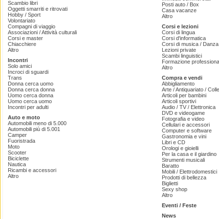
Scambio libri
Posti auto / Box
Oggetti smarriti e ritrovati
Casa vacanze
Hobby / Sport
Altro
Volontariato
Compagni di viaggio
Corsi e lezioni
Associazioni / Attività culturali
Corsi di lingua
Corsi e master
Corsi d'informatica
Chiacchiere
Corsi di musica / Danza 
Altro
Lezioni private
Scambi linguistici
Incontri
Formazione professiona
Solo amici
Altro
Incroci di sguardi
Trans
Compra e vendi
Donna cerca uomo
Abbigliamento
Donna cerca donna
Arte / Antiquariato / Coll
Uomo cerca donna
Articoli per bambini
Uomo cerca uomo
Articoli sportivi
Incontri per adulti
Audio / TV / Elettronica
DVD e videogame
Auto e moto
Fotografia e video
Automobili meno di 5.000
Cellulari e accessori
Automobili più di 5.001
Computer e software
Camper
Gastronomia e vini
Fuoristrada
Libri e CD
Moto
Orologi e gioielli
Scooter
Per la casa e il giardino
Biciclette
Strumenti musicali
Nautica
Baratto
Ricambi e accessori
Mobili / Elettrodomestici
Altro
Prodotti di bellezza
Biglietti
Sexy shop
Altro
Eventi / Feste
News