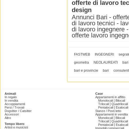
offerte di lavoro te
design
Annunci Bari - offerte
di lavoro tecnici - la
di lavoro ingegnere - 
offerte lavoro ingegn
FASTWEB
INGEGNERI
segrat
geometra
NEOLAUREATI
bari
bari e provincie
bari
consulent
Animali
Case
In regalo
Appartamenti in affitto
|
In vendita
Monolocali
Bilocali
|
Accoppiamenti
Trilocali
Quadrilocali
|
Persi / Trovati
Pentalocali
Esalocali
Dogsitter / Catsitter
Stanze / Posti letto
Accessori
Appartamenti in vendita
|
Altro
Monolocali
Bilocali
|
Trilocali
Quadrilocali
Tempo libero
|
Pentalocali
Esalocali
Artisti e musicisti
Immobili commerciali