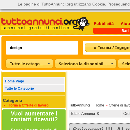
Le pagine di TuttoAnnunci.org utilizzano Cookie. Proseguendo
Pubblicità
Aiut
Bari
» Tecnici / Ingegn
Tutte le categorie
Seleziona la disponibilità
Home Page
Tutte le Categorie
Categoria
»
»
Torna a Offerte di lavoro
TuttoAnnunci
Home
Offerte di lav
Vuoi aumentare i
Totale Annunci:
0
Ord
contatti ricevuti?