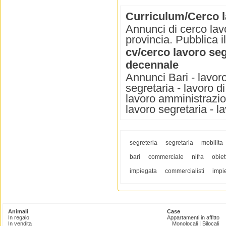
Curriculum/Cerco l
Annunci di cerco lavo
provincia. Pubblica i
cv/cerco lavoro se
decennale
Annunci Bari - lavoro
segretaria - lavoro d
lavoro amministrazion
lavoro segretaria - 
segreteria
segretaria
mobilita
bari
commerciale
nifra
obiett
impiegata
commercialisti
impi
Animali
Case
In regalo
Appartamenti in affitto
|
In vendita
Monolocali
Bilocali