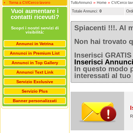
»
»
Torna a CV/Cerco lavoro
TuttoAnnunci
Home
CV/Cerco lav
Vuoi aumentare i
Totale Annunci:
0
Ord
contatti ricevuti?
Spiacenti !!!. A
Scopri i nostri servizi di
visibilità:
Non hai trovato q
Annunci in Vetrina
Annunci in Premium List
Inserisci GRATIS 
Inserisci Annunc
Annunci in Top Gallery
In questo modo po
Annunci Text Link
interessati al tu
Servizio Exclusive
Servizio Plus
Banner personalizzati
I
R