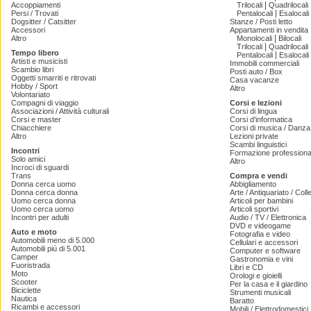
|
Accoppiamenti
Trilocali
Quadrilocali
|
Persi / Trovati
Pentalocali
Esalocali
Dogsitter / Catsitter
Stanze / Posti letto
Accessori
Appartamenti in vendita
|
Altro
Monolocali
Bilocali
|
Trilocali
Quadrilocali
Tempo libero
|
Pentalocali
Esalocali
Artisti e musicisti
Immobili commerciali
Scambio libri
Posti auto / Box
Oggetti smarriti e ritrovati
Casa vacanze
Hobby / Sport
Altro
Volontariato
Compagni di viaggio
Corsi e lezioni
Associazioni / Attività culturali
Corsi di lingua
Corsi e master
Corsi d'informatica
Chiacchiere
Corsi di musica / Danza 
Altro
Lezioni private
Scambi linguistici
Incontri
Formazione professiona
Solo amici
Altro
Incroci di sguardi
Trans
Compra e vendi
Donna cerca uomo
Abbigliamento
Donna cerca donna
Arte / Antiquariato / Coll
Uomo cerca donna
Articoli per bambini
Uomo cerca uomo
Articoli sportivi
Incontri per adulti
Audio / TV / Elettronica
DVD e videogame
Auto e moto
Fotografia e video
Automobili meno di 5.000
Cellulari e accessori
Automobili più di 5.001
Computer e software
Camper
Gastronomia e vini
Fuoristrada
Libri e CD
Moto
Orologi e gioielli
Scooter
Per la casa e il giardino
Biciclette
Strumenti musicali
Nautica
Baratto
Ricambi e accessori
Mobili / Elettrodomestici