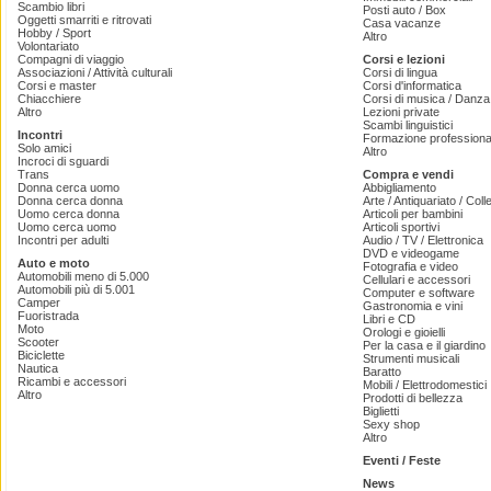
Scambio libri
Posti auto / Box
Oggetti smarriti e ritrovati
Casa vacanze
Hobby / Sport
Altro
Volontariato
Compagni di viaggio
Corsi e lezioni
Associazioni / Attività culturali
Corsi di lingua
Corsi e master
Corsi d'informatica
Chiacchiere
Corsi di musica / Danza 
Altro
Lezioni private
Scambi linguistici
Incontri
Formazione professiona
Solo amici
Altro
Incroci di sguardi
Trans
Compra e vendi
Donna cerca uomo
Abbigliamento
Donna cerca donna
Arte / Antiquariato / Coll
Uomo cerca donna
Articoli per bambini
Uomo cerca uomo
Articoli sportivi
Incontri per adulti
Audio / TV / Elettronica
DVD e videogame
Auto e moto
Fotografia e video
Automobili meno di 5.000
Cellulari e accessori
Automobili più di 5.001
Computer e software
Camper
Gastronomia e vini
Fuoristrada
Libri e CD
Moto
Orologi e gioielli
Scooter
Per la casa e il giardino
Biciclette
Strumenti musicali
Nautica
Baratto
Ricambi e accessori
Mobili / Elettrodomestici
Altro
Prodotti di bellezza
Biglietti
Sexy shop
Altro
Eventi / Feste
News