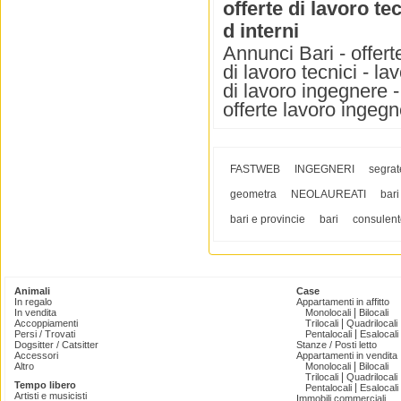
offerte di lavoro te
d interni
Annunci Bari - offerte
di lavoro tecnici - la
di lavoro ingegnere - 
offerte lavoro ingegn
FASTWEB
INGEGNERI
segrat
geometra
NEOLAUREATI
bari
bari e provincie
bari
consulent
Animali
Case
In regalo
Appartamenti in affitto
|
In vendita
Monolocali
Bilocali
|
Accoppiamenti
Trilocali
Quadrilocali
|
Persi / Trovati
Pentalocali
Esalocali
Dogsitter / Catsitter
Stanze / Posti letto
Accessori
Appartamenti in vendita
|
Altro
Monolocali
Bilocali
|
Trilocali
Quadrilocali
Tempo libero
|
Pentalocali
Esalocali
Artisti e musicisti
Immobili commerciali