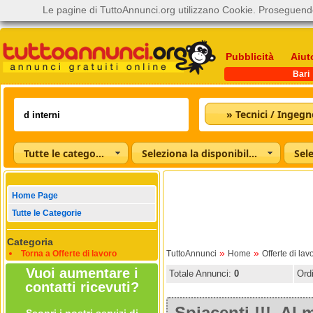
Le pagine di TuttoAnnunci.org utilizzano Cookie. Proseguendo
Pubblicità
Aiut
Bari
» Tecnici / Ingegn
Tutte le categorie
Seleziona la disponibilità
Home Page
Tutte le Categorie
Categoria
»
»
Torna a Offerte di lavoro
TuttoAnnunci
Home
Offerte di lav
Vuoi aumentare i
Totale Annunci:
0
Ord
contatti ricevuti?