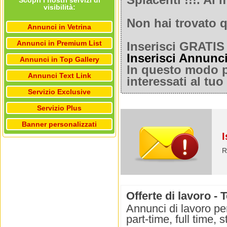
Spiacenti !!!. A
Scopri i nostri servizi di
visibilità:
Non hai trovato q
Annunci in Vetrina
Annunci in Premium List
Inserisci GRATIS 
Inserisci Annunc
Annunci in Top Gallery
In questo modo po
Annunci Text Link
interessati al tu
Servizio Exclusive
Servizio Plus
Banner personalizzati
I
R
Offerte di lavoro - 
Annunci di lavoro per
part-time, full time,