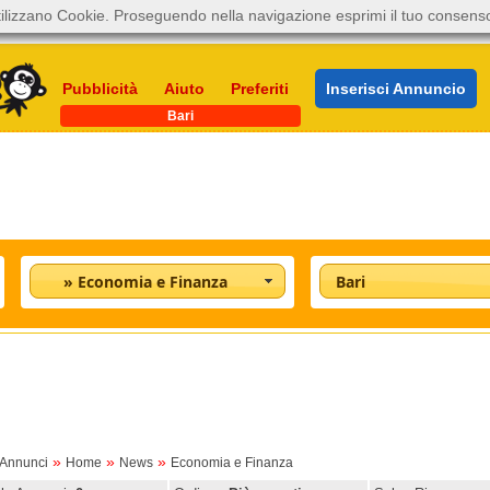
ilizzano Cookie. Proseguendo nella navigazione esprimi il tuo consens
Pubblicità
Aiuto
Preferiti
Inserisci Annuncio
Bari
» Economia e Finanza
Bari
»
»
»
oAnnunci
Home
News
Economia e Finanza