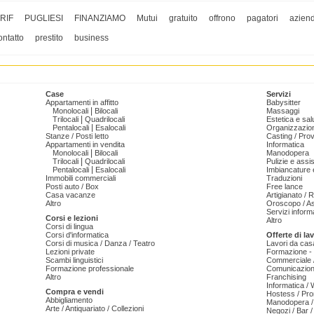
RIF
PUGLIESI
FINANZIAMO
Mutui
gratuito
offrono
pagatori
azien
ontatto
prestito
business
Case
Servizi
Appartamenti in affitto
Babysitter
|
Monolocali
Bilocali
Massaggi
|
Trilocali
Quadrilocali
Estetica e sal
|
Pentalocali
Esalocali
Organizzazion
Stanze / Posti letto
Casting / Prov
Appartamenti in vendita
Informatica
|
Monolocali
Bilocali
Manodopera
|
Trilocali
Quadrilocali
Pulizie e ass
|
Pentalocali
Esalocali
Imbiancature e
Immobili commerciali
Traduzioni
Posti auto / Box
Free lance
Casa vacanze
Artigianato / 
Altro
Oroscopo / As
Servizi informa
Corsi e lezioni
Altro
Corsi di lingua
Corsi d'informatica
Offerte di la
Corsi di musica / Danza / Teatro
Lavori da cas
Lezioni private
Formazione - 
Scambi linguistici
Commerciale /
Formazione professionale
Comunicazion
Altro
Franchising
Informatica /
Compra e vendi
Hostess / Pr
Abbigliamento
Manodopera /
Arte / Antiquariato / Collezioni
Negozi / Bar /