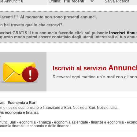
ale Annunci:
0
Ordina:
Salva Ricerca
iacenti !!!. Al momento non sono presenti annunci.
n hai trovato quello che cercavi?
serisci GRATIS il tuo annuncio facendo click sul pulsante
Inserisci Annu
 questo modo potrai essere contattato dagli utenti interessati al tuo annu
Annunci
Iscriviti al servizio
Riceverai ogni mattina un'e-mail con gli ann
ws - Economia a Bari
ime notizie economiche e finanziarie a Bari. Notizie a Bari. Notizie Italia.
ws economia e finanza
f
unci Bari - economia - finanza - economia aziendale - finanze e economia - econ
onomia finanza - economia e delle finanze