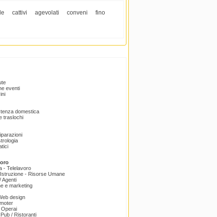
de
cattivi
agevolati
conveni
fino
ute
e eventi
ini
istenza domestica
 traslochi
Riparazioni
trologia
tici
voro
a - Telelavoro
Istruzione - Risorse Umane
 Agenti
e e marketing
 Web design
omoter
 Operai
 Pub / Ristoranti