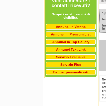
Vuoi aumentare i
Tot
contatti ricevuti?
Sp
Scopri i nostri servizi di
visibilità:
No
In
Annunci in Vetrina
In
Annunci in Premium List
Annunci in Top Gallery
Annunci Text Link
Servizio Exclusive
Servizio Plus
Banner personalizzati
Ne
Ult
ne
cri
Ann
ec