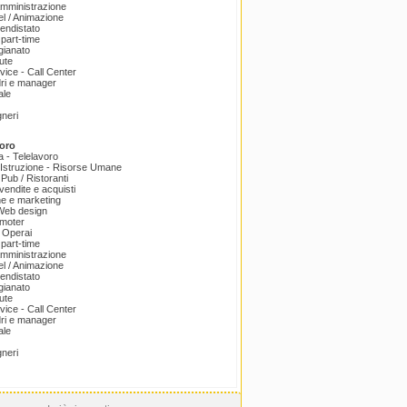
amministrazione
el / Animazione
endistato
part-time
igianato
ute
ice - Call Center
dri e manager
ale
gneri
oro
a - Telelavoro
Istruzione - Risorse Umane
 Pub / Ristoranti
endite e acquisti
e e marketing
 Web design
omoter
 Operai
part-time
amministrazione
el / Animazione
endistato
igianato
ute
ice - Call Center
dri e manager
ale
gneri