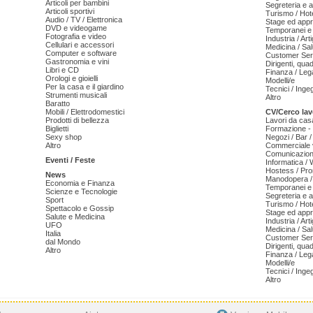
Articoli per bambini
Segreteria e 
Articoli sportivi
Turismo / Hot
Audio / TV / Elettronica
Stage ed appr
DVD e videogame
Temporanei e 
Fotografia e video
Industria / Art
Cellulari e accessori
Medicina / Sal
Computer e software
Customer Serv
Gastronomia e vini
Dirigenti, qua
Libri e CD
Finanza / Leg
Orologi e gioielli
Modelli/e
Per la casa e il giardino
Tecnici / Inge
Strumenti musicali
Altro
Baratto
Mobili / Elettrodomestici
CV/Cerco lav
Prodotti di bellezza
Lavori da cas
Biglietti
Formazione - 
Sexy shop
Negozi / Bar /
Altro
Commerciale v
Comunicazion
Eventi / Feste
Informatica /
Hostess / Pr
News
Manodopera /
Economia e Finanza
Temporanei e 
Scienze e Tecnologie
Segreteria e 
Sport
Turismo / Hot
Spettacolo e Gossip
Stage ed appr
Salute e Medicina
Industria / Art
UFO
Medicina / Sal
Italia
Customer Serv
dal Mondo
Dirigenti, qua
Altro
Finanza / Leg
Modelli/e
Tecnici / Inge
Altro