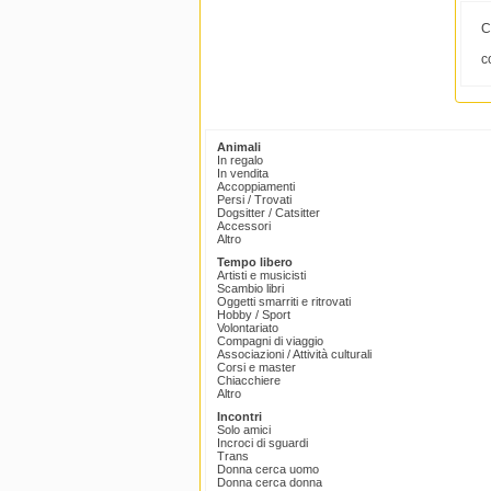
C
c
Animali
In regalo
In vendita
Accoppiamenti
Persi / Trovati
Dogsitter / Catsitter
Accessori
Altro
Tempo libero
Artisti e musicisti
Scambio libri
Oggetti smarriti e ritrovati
Hobby / Sport
Volontariato
Compagni di viaggio
Associazioni / Attività culturali
Corsi e master
Chiacchiere
Altro
Incontri
Solo amici
Incroci di sguardi
Trans
Donna cerca uomo
Donna cerca donna