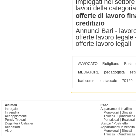
Impiegati nel settore
lavori della categori
offerte di lavoro fin
creditizio
Annunci Bari - lavoro 
offerte lavoro legale 
offerte lavoro legali 
AVVOCATO
Rutigliano
Busine
MEDIATORE
pedagogista
set
bari centro
distaccate
70129
Animali
Case
In regalo
Appartamenti in affitto
|
In vendita
Monolocali
Bilocali
|
Accoppiamenti
Trilocali
Quadrilocali
|
Persi / Trovati
Pentalocali
Esalocali
Dogsitter / Catsitter
Stanze / Posti letto
Accessori
Appartamenti in vendita
|
Altro
Monolocali
Bilocali
|
Trilocali
Quadrilocali