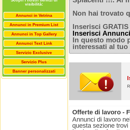
Spiacenti !!!. A
Scopri i nostri servizi di
visibilità:
Non hai trovato q
Annunci in Vetrina
Annunci in Premium List
Inserisci GRATIS 
Inserisci Annunc
Annunci in Top Gallery
In questo modo po
Annunci Text Link
interessati al tu
Servizio Exclusive
Servizio Plus
Banner personalizzati
I
R
Offerte di lavoro - 
Annunci di lavoro nel
questa sezione trovi 