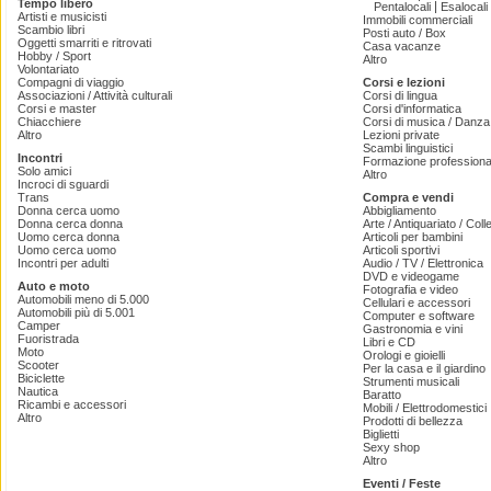
Tempo libero
|
Pentalocali
Esalocali
Artisti e musicisti
Immobili commerciali
Scambio libri
Posti auto / Box
Oggetti smarriti e ritrovati
Casa vacanze
Hobby / Sport
Altro
Volontariato
Compagni di viaggio
Corsi e lezioni
Associazioni / Attività culturali
Corsi di lingua
Corsi e master
Corsi d'informatica
Chiacchiere
Corsi di musica / Danza 
Altro
Lezioni private
Scambi linguistici
Incontri
Formazione professiona
Solo amici
Altro
Incroci di sguardi
Trans
Compra e vendi
Donna cerca uomo
Abbigliamento
Donna cerca donna
Arte / Antiquariato / Coll
Uomo cerca donna
Articoli per bambini
Uomo cerca uomo
Articoli sportivi
Incontri per adulti
Audio / TV / Elettronica
DVD e videogame
Auto e moto
Fotografia e video
Automobili meno di 5.000
Cellulari e accessori
Automobili più di 5.001
Computer e software
Camper
Gastronomia e vini
Fuoristrada
Libri e CD
Moto
Orologi e gioielli
Scooter
Per la casa e il giardino
Biciclette
Strumenti musicali
Nautica
Baratto
Ricambi e accessori
Mobili / Elettrodomestici
Altro
Prodotti di bellezza
Biglietti
Sexy shop
Altro
Eventi / Feste