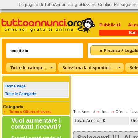
Le pagine di TuttoAnnunci.org utilizzano Cookie. Proseguendo
Pubblicità
Aiut
Bari
» Finanza / Legal
Tutte le categorie
Seleziona la disponibilità
Home Page
Tutte le Categorie
Categoria
»
»
Torna a Offerte di lavoro
TuttoAnnunci
Home
Offerte di lav
Vuoi aumentare i
Totale Annunci:
0
Ord
contatti ricevuti?