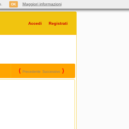
o.
Maggiori informazioni
OK
Accedi
Registrati
⟨
⟩
Precedente
Successivo