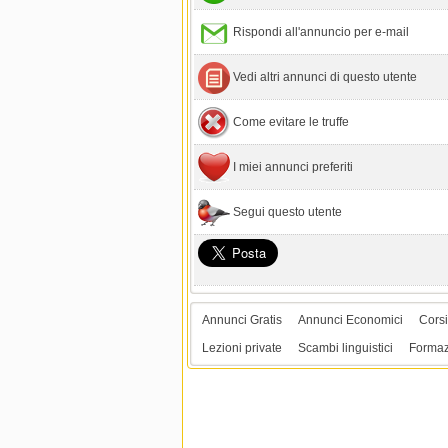
Rispondi all'annuncio per e-mail
Vedi altri annunci di questo utente
Come evitare le truffe
I miei annunci preferiti
Segui questo utente
Annunci Gratis
Annunci Economici
Corsi
Lezioni private
Scambi linguistici
Formaz