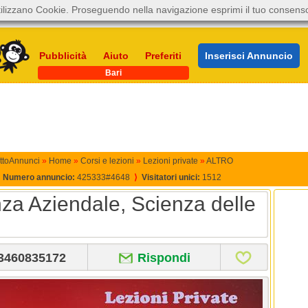
ilizzano Cookie. Proseguendo nella navigazione esprimi il tuo consens
Pubblicità
Aiuto
Preferiti
Inserisci Annuncio
Bari
ttoAnnunci
»
Home
»
Corsi e lezioni
»
Lezioni private
»
ALTRO
Numero annuncio:
425333#4648
⟩
Visitatori unici:
1512
nza Aziendale, Scienza delle
3460835172
Rispondi