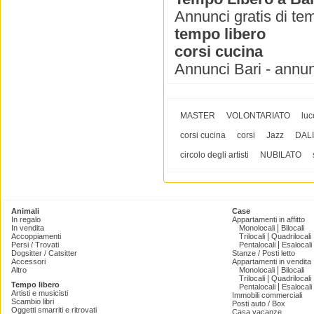
Annunci gratis di tem
tempo libero
corsi cucina
Annunci Bari - annun
MASTER
VOLONTARIATO
luc
corsi cucina
corsi
Jazz
DAL
circolo degli artisti
NUBILATO
Animali
Case
In regalo
Appartamenti in affitto
|
In vendita
Monolocali
Bilocali
|
Accoppiamenti
Trilocali
Quadrilocali
|
Persi / Trovati
Pentalocali
Esalocali
Dogsitter / Catsitter
Stanze / Posti letto
Accessori
Appartamenti in vendita
|
Altro
Monolocali
Bilocali
|
Trilocali
Quadrilocali
Tempo libero
|
Pentalocali
Esalocali
Artisti e musicisti
Immobili commerciali
Scambio libri
Posti auto / Box
Oggetti smarriti e ritrovati
Casa vacanze