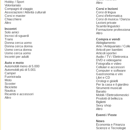
Hobby / Sport
Altro
Volontariato
Compagni di viaggio
Corsi e lezioni
Associazioni / Attività culturali
Corsi di lingua
Corsi e master
Corsi d'informatica
Chiacchiere
Corsi di musica / Danza 
Altro
Lezioni private
Scambi linguistici
Incontri
Formazione professiona
Solo amici
Altro
Incroci di sguardi
Trans
Compra e vendi
Donna cerca uomo
Abbigliamento
Donna cerca donna
Arte / Antiquariato / Coll
Uomo cerca donna
Articoli per bambini
Uomo cerca uomo
Articoli sportivi
Incontri per adulti
Audio / TV / Elettronica
DVD e videogame
Auto e moto
Fotografia e video
Automobili meno di 5.000
Cellulari e accessori
Automobili più di 5.001
Computer e software
Camper
Gastronomia e vini
Fuoristrada
Libri e CD
Moto
Orologi e gioielli
Scooter
Per la casa e il giardino
Biciclette
Strumenti musicali
Nautica
Baratto
Ricambi e accessori
Mobili / Elettrodomestici
Altro
Prodotti di bellezza
Biglietti
Sexy shop
Altro
Eventi / Feste
News
Economia e Finanza
Scienze e Tecnologie