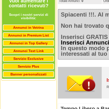
Vuoi aumentare i
Totale Annunci:
0
Ord
contatti ricevuti?
Spiacenti !!!. A
Scopri i nostri servizi di
visibilità:
Non hai trovato q
Annunci in Vetrina
Annunci in Premium List
Inserisci GRATIS 
Inserisci Annunc
Annunci in Top Gallery
In questo modo po
Annunci Text Link
interessati al tu
Servizio Exclusive
Servizio Plus
Banner personalizzati
I
R
Tempo Libero a Bar