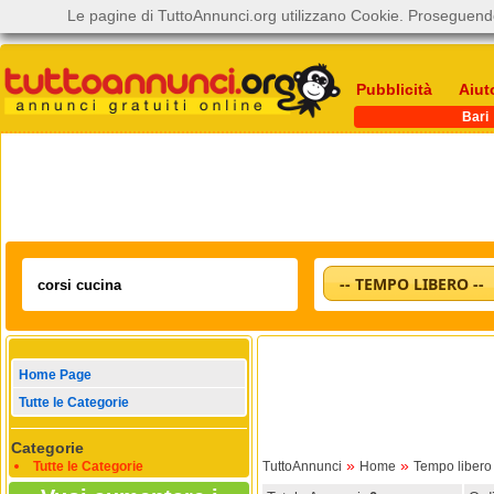
Le pagine di TuttoAnnunci.org utilizzano Cookie. Proseguendo
Pubblicità
Aiut
Bari
-- TEMPO LIBERO --
Home Page
Tutte le Categorie
Categorie
»
»
Tutte le Categorie
TuttoAnnunci
Home
Tempo libero