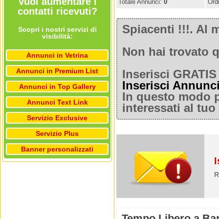
Vuoi aumentare i
Totale Annunci:
0
Ord
contatti ricevuti?
Spiacenti !!!. A
Scopri i nostri servizi di
visibilità:
Non hai trovato q
Annunci in Vetrina
Annunci in Premium List
Inserisci GRATIS 
Inserisci Annunc
Annunci in Top Gallery
In questo modo po
Annunci Text Link
interessati al tu
Servizio Exclusive
Servizio Plus
Banner personalizzati
I
R
Tempo Libero a Bar