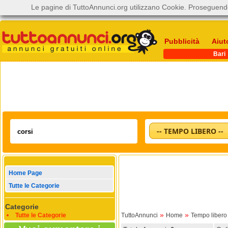
Le pagine di TuttoAnnunci.org utilizzano Cookie. Proseguendo
Pubblicità
Aiut
Bari
-- TEMPO LIBERO --
Home Page
Tutte le Categorie
Categorie
»
»
Tutte le Categorie
TuttoAnnunci
Home
Tempo libero