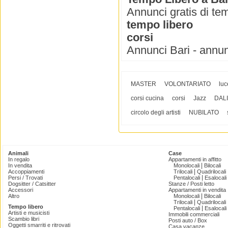
Annunci gratis di tem
tempo libero
corsi
Annunci Bari - annun
MASTER
VOLONTARIATO
luc
corsi cucina
corsi
Jazz
DAL
circolo degli artisti
NUBILATO
Animali
Case
In regalo
Appartamenti in affitto
|
In vendita
Monolocali
Bilocali
|
Accoppiamenti
Trilocali
Quadrilocali
|
Persi / Trovati
Pentalocali
Esalocali
Dogsitter / Catsitter
Stanze / Posti letto
Accessori
Appartamenti in vendita
|
Altro
Monolocali
Bilocali
|
Trilocali
Quadrilocali
Tempo libero
|
Pentalocali
Esalocali
Artisti e musicisti
Immobili commerciali
Scambio libri
Posti auto / Box
Oggetti smarriti e ritrovati
Casa vacanze