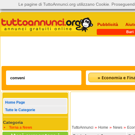
Le pagine di TuttoAnnunci.org utilizzano Cookie. Proseguendo
Pubblicità
Aiut
Bari
» Economia e Fin
Home Page
Tutte le Categorie
Categoria
»
»
»
Torna a News
TuttoAnnunci
Home
News
Econ