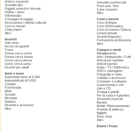
Artisti e musicisti
Immobili commerciali
Scambio libri
Posti auto / Box
Oggetti smarriti e ritrovati
Casa vacanze
Hobby / Sport
Altro
Volontariato
Compagni di viaggio
Corsi e lezioni
Associazioni / Attività culturali
Corsi di lingua
Corsi e master
Corsi d'informatica
Chiacchiere
Corsi di musica / Danza 
Altro
Lezioni private
Scambi linguistici
Incontri
Formazione professiona
Solo amici
Altro
Incroci di sguardi
Trans
Compra e vendi
Donna cerca uomo
Abbigliamento
Donna cerca donna
Arte / Antiquariato / Coll
Uomo cerca donna
Articoli per bambini
Uomo cerca uomo
Articoli sportivi
Incontri per adulti
Audio / TV / Elettronica
DVD e videogame
Auto e moto
Fotografia e video
Automobili meno di 5.000
Cellulari e accessori
Automobili più di 5.001
Computer e software
Camper
Gastronomia e vini
Fuoristrada
Libri e CD
Moto
Orologi e gioielli
Scooter
Per la casa e il giardino
Biciclette
Strumenti musicali
Nautica
Baratto
Ricambi e accessori
Mobili / Elettrodomestici
Altro
Prodotti di bellezza
Biglietti
Sexy shop
Altro
Eventi / Feste