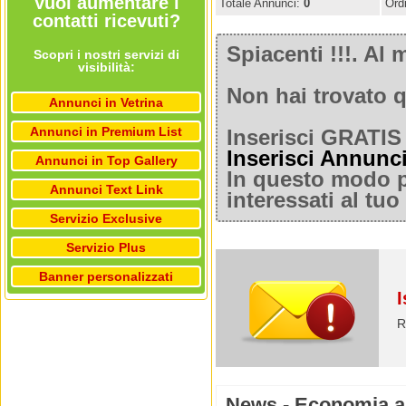
Vuoi aumentare i
Totale Annunci:
0
Ord
contatti ricevuti?
Spiacenti !!!. A
Scopri i nostri servizi di
visibilità:
Non hai trovato q
Annunci in Vetrina
Annunci in Premium List
Inserisci GRATIS 
Inserisci Annunc
Annunci in Top Gallery
In questo modo po
Annunci Text Link
interessati al tu
Servizio Exclusive
Servizio Plus
Banner personalizzati
I
R
News - Economia a