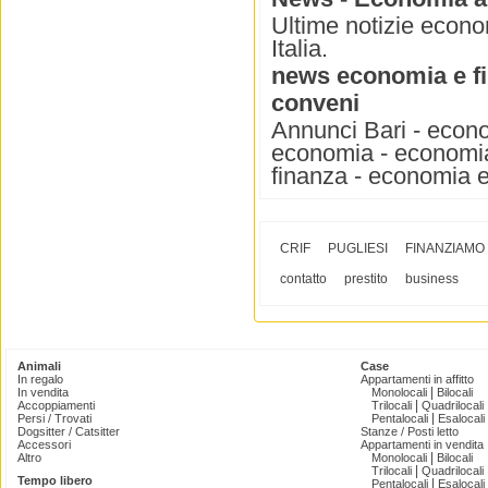
Ultime notizie econom
Italia.
news economia e f
conveni
Annunci Bari - econo
economia - economia
finanza - economia e
CRIF
PUGLIESI
FINANZIAMO
contatto
prestito
business
Animali
Case
In regalo
Appartamenti in affitto
|
In vendita
Monolocali
Bilocali
|
Accoppiamenti
Trilocali
Quadrilocali
|
Persi / Trovati
Pentalocali
Esalocali
Dogsitter / Catsitter
Stanze / Posti letto
Accessori
Appartamenti in vendita
|
Altro
Monolocali
Bilocali
|
Trilocali
Quadrilocali
Tempo libero
|
Pentalocali
Esalocali