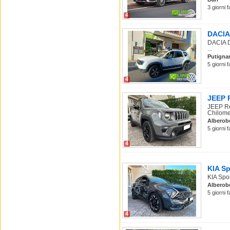
3 giorni 
4
DACIA 
DACIA D
...
Putigna
5 giorni 
4
JEEP R
JEEP Re
Chilomet
Alberob
5 giorni 
4
KIA Sp
KIA Spo
Alberob
5 giorni 
4