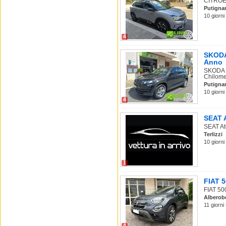
CITROEN
Putigna
10 giorni
4
SKODA 
Anno
SKODA K
Chilomet
Putigna
10 giorni
4
SEAT A
SEAT Ate
Terlizzi
10 giorni
1
FIAT 5
FIAT 500
Alberob
11 giorni
4