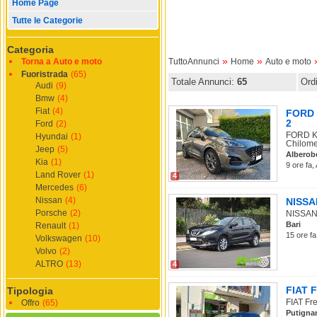
Home Page
Tutte le Categorie
Categoria
»
»
Torna a Auto e moto
TuttoAnnunci
Home
Auto e moto
Fuoristrada
(65)
Totale Annunci:
65
Ord
Audi
(9)
Bmw
(4)
Fiat
(4)
FORD K
2
Ford
(2)
FORD Ku
Hyundai
(1)
Chilomet
Jeep
(5)
Alberob
Kia
(1)
9 ore fa,
Land Rover
(1)
4
Mercedes
(6)
Nissan
(4)
NISSAN
Porsche
(2)
NISSAN 
Bari
Renault
(1)
15 ore fa
Volkswagen
(10)
Volvo
(2)
ALTRO
(13)
4
FIAT F
Tipologia
FIAT Fre
Offro
(65)
Putigna