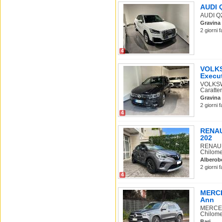
AUDI Q
AUDI Q2 
Gravina 
2 giorni 
4
VOLKS
Execu
VOLKSW
Caratter
Gravina 
2 giorni 
4
RENAUL
202
RENAULT
Chilome
Alberob
2 giorni 
4
MERCE
Ann
MERCEDE
Chilome.
Bari