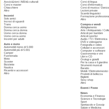
Associazioni / Attività culturali
Corsi di lingua
Corsi e master
Corsi d'informatica
Chiacchiere
Corsi di musica / Danza 
Altro
Lezioni private
Scambi linguistici
Incontri
Formazione professiona
Solo amici
Altro
Incroci di sguardi
Trans
Compra e vendi
Donna cerca uomo
Abbigliamento
Donna cerca donna
Arte / Antiquariato / Coll
Uomo cerca donna
Articoli per bambini
Uomo cerca uomo
Articoli sportivi
Incontri per adulti
Audio / TV / Elettronica
DVD e videogame
Auto e moto
Fotografia e video
Automobili meno di 5.000
Cellulari e accessori
Automobili più di 5.001
Computer e software
Camper
Gastronomia e vini
Fuoristrada
Libri e CD
Moto
Orologi e gioielli
Scooter
Per la casa e il giardino
Biciclette
Strumenti musicali
Nautica
Baratto
Ricambi e accessori
Mobili / Elettrodomestici
Altro
Prodotti di bellezza
Biglietti
Sexy shop
Altro
Eventi / Feste
News
Economia e Finanza
Scienze e Tecnologie
Sport
Spettacolo e Gossip
Salute e Medicina