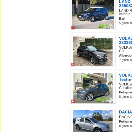
LAND R
23508
LAND RO
veicolo .
Bari
5 giorni 
4
VOLKS
233360
VOLKSWA
Chil...
Alberob
7 giorni 
4
VOLKS
Techno
VOLKSW
Caratter
Putigna
8 giorni 
4
DACIA 
DACIA D
Putigna
8 giorni 