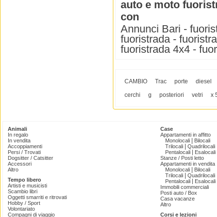
auto e moto fuoris
con
Annunci Bari - fuoris
fuoristrada - fuoristr
fuoristrada 4x4 - fuo
CAMBIO
Trac
porte
diesel
cerchi
g
posteriori
vetri
x 
Animali
Case
In regalo
Appartamenti in affitto
|
In vendita
Monolocali
Bilocali
|
Accoppiamenti
Trilocali
Quadrilocali
|
Persi / Trovati
Pentalocali
Esalocali
Dogsitter / Catsitter
Stanze / Posti letto
Accessori
Appartamenti in vendita
|
Altro
Monolocali
Bilocali
|
Trilocali
Quadrilocali
Tempo libero
|
Pentalocali
Esalocali
Artisti e musicisti
Immobili commerciali
Scambio libri
Posti auto / Box
Oggetti smarriti e ritrovati
Casa vacanze
Hobby / Sport
Altro
Volontariato
Compagni di viaggio
Corsi e lezioni