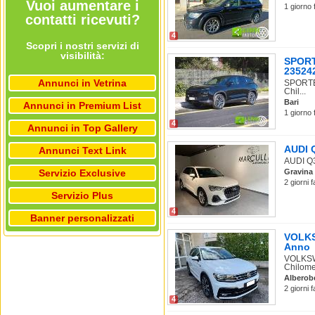
Vuoi aumentare i
1 giorno 
contatti ricevuti?
4
Scopri i nostri servizi di
visibilità:
SPORT
235242
Annunci in Vetrina
SPORTEQ
Chil...
Bari
Annunci in Premium List
1 giorno 
4
Annunci in Top Gallery
AUDI Q
Annunci Text Link
AUDI Q3 
Servizio Exclusive
Gravina 
2 giorni 
Servizio Plus
4
Banner personalizzati
VOLKSW
Anno
VOLKSWA
Chilomet
Alberob
2 giorni 
4