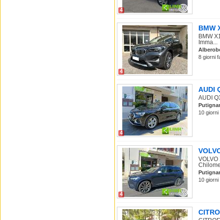
4
BMW X1
BMW X1 
Imma...
Alberob
8 giorni 
4
AUDI Q
AUDI Q3
Putigna
10 giorni
4
VOLVO 
VOLVO X
Chilomet
Putigna
10 giorni
4
CITROE