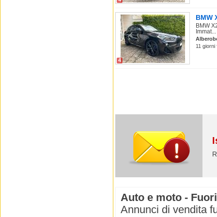
BMW X2
BMW X2 
Immat...
Alberob
11 giorni
4
I
R
Auto e moto - Fuori
Annunci di vendita fu