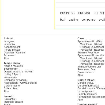
BUSINESS
PROVINI
PORNO
bari
casting
compenso
svari
Animali
Case
In regalo
Appartamenti in affitto
|
In vendita
Monolocali
Bilocali
|
Accoppiamenti
Trilocali
Quadrilocali
|
Persi / Trovati
Pentalocali
Esalocali
Dogsitter / Catsitter
Stanze / Posti letto
Accessori
Appartamenti in vendita
|
Altro
Monolocali
Bilocali
|
Trilocali
Quadrilocali
Tempo libero
|
Pentalocali
Esalocali
Artisti e musicisti
Immobili commerciali
Scambio libri
Posti auto / Box
Oggetti smarriti e ritrovati
Casa vacanze
Hobby / Sport
Altro
Volontariato
Compagni di viaggio
Corsi e lezioni
Associazioni / Attività culturali
Corsi di lingua
Corsi e master
Corsi d'informatica
Chiacchiere
Corsi di musica / Danza 
Altro
Lezioni private
Scambi linguistici
Incontri
Formazione professiona
Solo amici
Altro
Incroci di sguardi
Trans
Compra e vendi