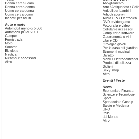
Donna cerca uomo
Abbigliamento
Donna cerca donna
Arte / Antiquariato / Coll
Uomo cerca donna
Articoli per bambini
Uomo cerca uomo
Articoli sportivi
Incontri per adulti
Audio / TV / Elettronica
DVD e videogame
Auto e moto
Fotografia e video
Automobili meno di 5.000
Cellulari e accessori
Automobili più di 5.001
Computer e software
Camper
Gastronomia e vini
Fuoristrada
Libri e CD
Moto
Orologi e gioielli
Scooter
Per la casa e il giardino
Biciclette
Strumenti musicali
Nautica
Baratto
Ricambi e accessori
Mobili / Elettrodomestici
Altro
Prodotti di bellezza
Biglietti
Sexy shop
Altro
Eventi / Feste
News
Economia e Finanza
Scienze e Tecnologie
Sport
Spettacolo e Gossip
Salute e Medicina
UFO
Italia
dal Mondo
Altro