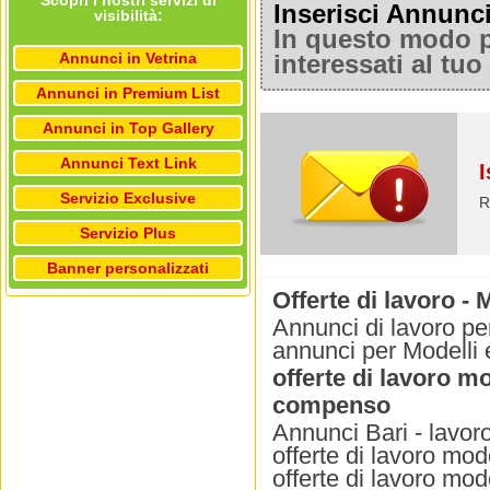
Scopri i nostri servizi di
Inserisci Annunc
visibilità:
In questo modo po
Annunci in Vetrina
interessati al tu
Annunci in Premium List
Annunci in Top Gallery
Annunci Text Link
I
Servizio Exclusive
R
Servizio Plus
Banner personalizzati
Offerte di lavoro - 
Annunci di lavoro per
annunci per Modelli e
offerte di lavoro m
compenso
Annunci Bari - lavoro 
offerte di lavoro mod
offerte di lavoro mod