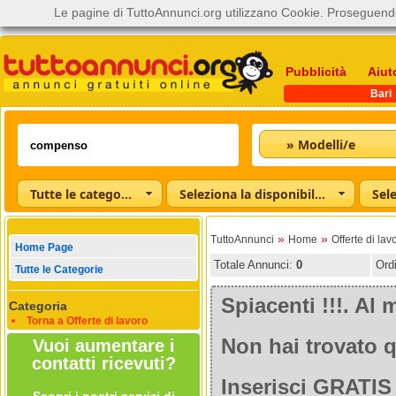
Le pagine di TuttoAnnunci.org utilizzano Cookie. Proseguendo
Pubblicità
Aiut
Bari
» Modelli/e
Tutte le categorie
Seleziona la disponibilità
»
»
TuttoAnnunci
Home
Offerte di lav
Home Page
Totale Annunci:
0
Ord
Tutte le Categorie
Spiacenti !!!. A
Categoria
Torna a Offerte di lavoro
Non hai trovato q
Vuoi aumentare i
contatti ricevuti?
Inserisci GRATIS 