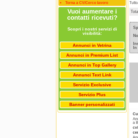
Torna a CV/Cerco lavoro
Tutt
Vuoi aumentare i
Tot
contatti ricevuti?
Sp
Scopri i nostri servizi di
visibilità:
No
In
Annunci in Vetrina
In
Annunci in Premium List
Annunci in Top Gallery
Annunci Text Link
Servizio Exclusive
Servizio Plus
Banner personalizzati
Cur
Ann
a B
cv/
cer
Ann