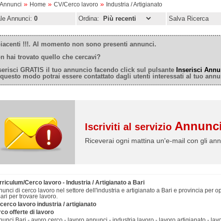
»
»
»
oAnnunci
Home
CV/Cerco lavoro
Industria / Artigianato
ale Annunci:
0
Ordina:
Salva Ricerca
iacenti !!!. Al momento non sono presenti annunci.
n hai trovato quello che cercavi?
serisci GRATIS il tuo annuncio facendo click sul pulsante
Inserisci Annu
 questo modo potrai essere contattato dagli utenti interessati al tuo annu
Annunci
Iscriviti al servizio
Riceverai ogni mattina un'e-mail con gli ann
riculum/Cerco lavoro - Industria / Artigianato a Bari
unci di cerco lavoro nel settore dell'industria e artigianato a Bari e provincia per op
ari per trovare lavoro.
cerco lavoro industria / artigianato
co offerte di lavoro
unci Bari - avoro cerco - lavoro annunci - industria lavoro - lavoro artigianato - lavo