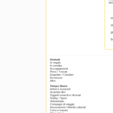
lav
m
o
g
b
Animali
In regalo
In vendita
Accoppiamenti
Persi / Trovati
Dogsitter / Catsitter
Accessori
Altro
Tempo libero
Artisti e musicisti
Scambio libri
Oggetti smarriti e ritrovati
Hobby / Sport
Volontariato
Compagni di viaggio
Associazioni / Attività culturali
Corsi e master