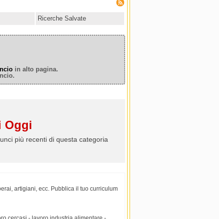
Ricerche Salvate
ncio
in alto pagina.
ncio.
 Oggi
unci più recenti di questa categoria
erai, artigiani, ecc. Pubblica il tuo curriculum
ro cercasi - lavoro industria alimentare -