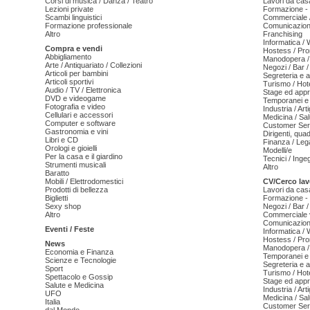
Corsi di musica / Danza / Teatro
Lavori da cas
Lezioni private
Formazione - 
Scambi linguistici
Commerciale /
Formazione professionale
Comunicazion
Altro
Franchising
Informatica /
Compra e vendi
Hostess / Pr
Abbigliamento
Manodopera /
Arte / Antiquariato / Collezioni
Negozi / Bar /
Articoli per bambini
Segreteria e 
Articoli sportivi
Turismo / Hot
Audio / TV / Elettronica
Stage ed appr
DVD e videogame
Temporanei e 
Fotografia e video
Industria / Art
Cellulari e accessori
Medicina / Sal
Computer e software
Customer Serv
Gastronomia e vini
Dirigenti, qua
Libri e CD
Finanza / Leg
Orologi e gioielli
Modelli/e
Per la casa e il giardino
Tecnici / Inge
Strumenti musicali
Altro
Baratto
Mobili / Elettrodomestici
CV/Cerco lav
Prodotti di bellezza
Lavori da cas
Biglietti
Formazione - 
Sexy shop
Negozi / Bar /
Altro
Commerciale v
Comunicazion
Eventi / Feste
Informatica /
Hostess / Pr
News
Manodopera /
Economia e Finanza
Temporanei e 
Scienze e Tecnologie
Segreteria e 
Sport
Turismo / Hot
Spettacolo e Gossip
Stage ed appr
Salute e Medicina
Industria / Art
UFO
Medicina / Sal
Italia
Customer Serv