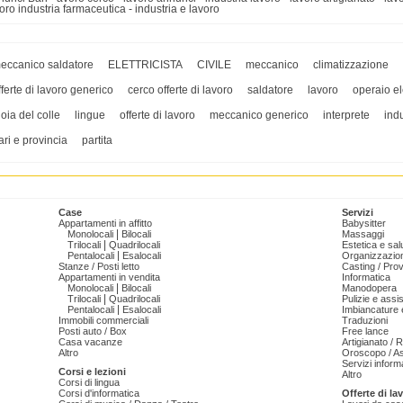
oro industria farmaceutica - industria e lavoro
eccanico saldatore
ELETTRICISTA
CIVILE
meccanico
climatizzazione
fferte di lavoro generico
cerco offerte di lavoro
saldatore
lavoro
operaio ele
ioia del colle
lingue
offerte di lavoro
meccanico generico
interprete
indu
ari e provincia
partita
Case
Servizi
Appartamenti in affitto
Babysitter
|
Monolocali
Bilocali
Massaggi
|
Trilocali
Quadrilocali
Estetica e sal
|
Pentalocali
Esalocali
Organizzazion
Stanze / Posti letto
Casting / Prov
Appartamenti in vendita
Informatica
|
Monolocali
Bilocali
Manodopera
|
Trilocali
Quadrilocali
Pulizie e ass
|
Pentalocali
Esalocali
Imbiancature e
Immobili commerciali
Traduzioni
Posti auto / Box
Free lance
Casa vacanze
Artigianato / 
Altro
Oroscopo / As
Servizi informa
Corsi e lezioni
Altro
Corsi di lingua
Corsi d'informatica
Offerte di la