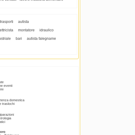
trasporti
autista
ttricista
montatore
idraulico
striale
bari
autista falegname
ute
e eventi
ini
istenza domestica
 traslochi
Riparazioni
trologia
tici
voro