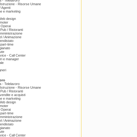
a - Telelavoro
Istruzione - Risorse Umane
 Agenti
e e marketing
 Web design
omoter
 Operai
 Pub / Ristoranti
amministrazione
el / Animazione
endistato
part-time
igianato
ute
ice - Call Center
dri e manager
ale
gneri
oro
a - Telelavoro
Istruzione - Risorse Umane
 Pub / Ristoranti
endite e acquisti
e e marketing
 Web design
omoter
 Operai
part-time
amministrazione
el / Animazione
endistato
igianato
ute
ice - Call Center