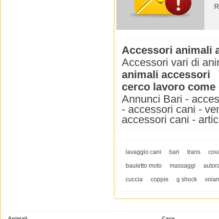
R
Accessori animali 
Accessori vari di ani
animali accessori
cerco lavoro come
Annunci Bari - access
- accessori cani - ve
accessori cani - artic
lavaggio cani
bari
trans
cova
bauletto moto
massaggi
autor
cuccia
coppie
g shock
volan
Animali
Case