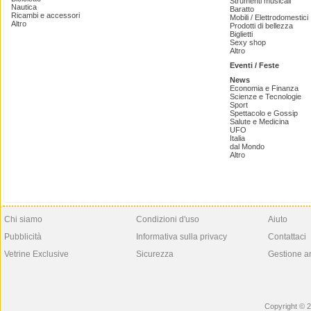
Strumenti musicali
Nautica
Baratto
Ricambi e accessori
Mobili / Elettrodomestici
Altro
Prodotti di bellezza
Biglietti
Sexy shop
Altro
Eventi / Feste
News
Economia e Finanza
Scienze e Tecnologie
Sport
Spettacolo e Gossip
Salute e Medicina
UFO
Italia
dal Mondo
Altro
Chi siamo
Condizioni d'uso
Aiuto
Pubblicità
Informativa sulla privacy
Contattaci
Vetrine Exclusive
Sicurezza
Gestione a
Copyright © 