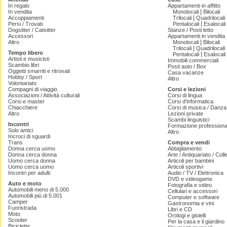
In regalo
Appartamenti in affitto
|
In vendita
Monolocali
Bilocali
|
Accoppiamenti
Trilocali
Quadrilocali
|
Persi / Trovati
Pentalocali
Esalocali
Dogsitter / Catsitter
Stanze / Posti letto
Accessori
Appartamenti in vendita
|
Altro
Monolocali
Bilocali
|
Trilocali
Quadrilocali
Tempo libero
|
Pentalocali
Esalocali
Artisti e musicisti
Immobili commerciali
Scambio libri
Posti auto / Box
Oggetti smarriti e ritrovati
Casa vacanze
Hobby / Sport
Altro
Volontariato
Compagni di viaggio
Corsi e lezioni
Associazioni / Attività culturali
Corsi di lingua
Corsi e master
Corsi d'informatica
Chiacchiere
Corsi di musica / Danza 
Altro
Lezioni private
Scambi linguistici
Incontri
Formazione professiona
Solo amici
Altro
Incroci di sguardi
Trans
Compra e vendi
Donna cerca uomo
Abbigliamento
Donna cerca donna
Arte / Antiquariato / Coll
Uomo cerca donna
Articoli per bambini
Uomo cerca uomo
Articoli sportivi
Incontri per adulti
Audio / TV / Elettronica
DVD e videogame
Auto e moto
Fotografia e video
Automobili meno di 5.000
Cellulari e accessori
Automobili più di 5.001
Computer e software
Camper
Gastronomia e vini
Fuoristrada
Libri e CD
Moto
Orologi e gioielli
Scooter
Per la casa e il giardino
Biciclette