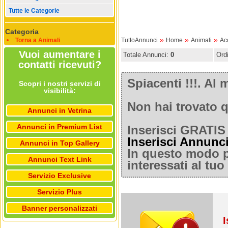
Tutte le Categorie
Categoria
»
»
»
Torna a Animali
TuttoAnnunci
Home
Animali
Ac
Vuoi aumentare i
Totale Annunci:
0
Ord
contatti ricevuti?
Spiacenti !!!. A
Scopri i nostri servizi di
visibilità:
Non hai trovato q
Annunci in Vetrina
Annunci in Premium List
Inserisci GRATIS 
Inserisci Annunc
Annunci in Top Gallery
In questo modo po
Annunci Text Link
interessati al tu
Servizio Exclusive
Servizio Plus
Banner personalizzati
I