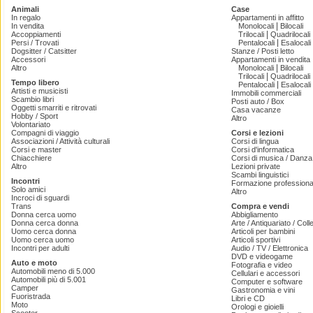
Animali
Case
In regalo
Appartamenti in affitto
|
In vendita
Monolocali
Bilocali
|
Accoppiamenti
Trilocali
Quadrilocali
|
Persi / Trovati
Pentalocali
Esalocali
Dogsitter / Catsitter
Stanze / Posti letto
Accessori
Appartamenti in vendita
|
Altro
Monolocali
Bilocali
|
Trilocali
Quadrilocali
Tempo libero
|
Pentalocali
Esalocali
Artisti e musicisti
Immobili commerciali
Scambio libri
Posti auto / Box
Oggetti smarriti e ritrovati
Casa vacanze
Hobby / Sport
Altro
Volontariato
Compagni di viaggio
Corsi e lezioni
Associazioni / Attività culturali
Corsi di lingua
Corsi e master
Corsi d'informatica
Chiacchiere
Corsi di musica / Danza 
Altro
Lezioni private
Scambi linguistici
Incontri
Formazione professiona
Solo amici
Altro
Incroci di sguardi
Trans
Compra e vendi
Donna cerca uomo
Abbigliamento
Donna cerca donna
Arte / Antiquariato / Coll
Uomo cerca donna
Articoli per bambini
Uomo cerca uomo
Articoli sportivi
Incontri per adulti
Audio / TV / Elettronica
DVD e videogame
Auto e moto
Fotografia e video
Automobili meno di 5.000
Cellulari e accessori
Automobili più di 5.001
Computer e software
Camper
Gastronomia e vini
Fuoristrada
Libri e CD
Moto
Orologi e gioielli