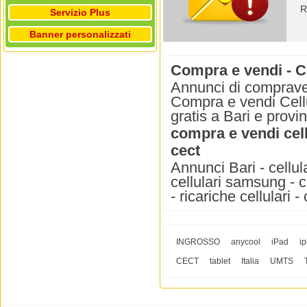
R
Servizio Plus
Banner personalizzati
Compra e vendi - Ce
Annunci di compravend
Compra e vendi Cellu
gratis a Bari e provin
compra e vendi cell
cect
Annunci Bari - cellula
cellulari samsung - ce
- ricariche cellulari - 
INGROSSO
anycool
iPad
i
CECT
tablet
Italia
UMTS