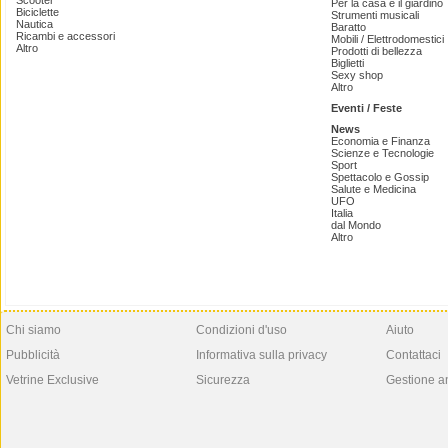
Scooter
Per la casa e il giardino
Biciclette
Strumenti musicali
Nautica
Baratto
Ricambi e accessori
Mobili / Elettrodomestici
Altro
Prodotti di bellezza
Biglietti
Sexy shop
Altro
Eventi / Feste
News
Economia e Finanza
Scienze e Tecnologie
Sport
Spettacolo e Gossip
Salute e Medicina
UFO
Italia
dal Mondo
Altro
Chi siamo
Condizioni d'uso
Aiuto
Pubblicità
Informativa sulla privacy
Contattaci
Vetrine Exclusive
Sicurezza
Gestione a