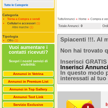
Tutte le Categorie
Categoria
»
»
Torna a Compra e vendi
TuttoAnnunci
Home
Compra e ve
Cellulari e accessori
(1)
Totale Annunci:
0
Ord
Altre marche
(1)
Tipologia
Spiacenti !!!. A
Offro
(1)
Vuoi aumentare i
Non hai trovato q
contatti ricevuti?
Inserisci GRATIS 
Scopri i nostri servizi di
visibilità:
Inserisci Annunc
In questo modo po
Annunci in Vetrina
interessati al tu
Annunci in Premium List
Annunci in Top Gallery
Annunci Text Link
I
Servizio Exclusive