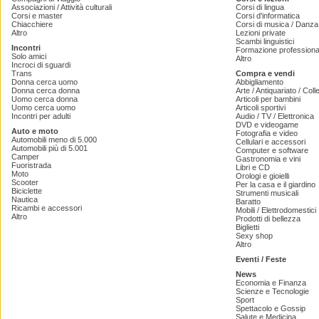
Associazioni / Attività culturali
Corsi di lingua
Corsi e master
Corsi d'informatica
Chiacchiere
Corsi di musica / Danza 
Altro
Lezioni private
Scambi linguistici
Incontri
Formazione professiona
Solo amici
Altro
Incroci di sguardi
Trans
Compra e vendi
Donna cerca uomo
Abbigliamento
Donna cerca donna
Arte / Antiquariato / Coll
Uomo cerca donna
Articoli per bambini
Uomo cerca uomo
Articoli sportivi
Incontri per adulti
Audio / TV / Elettronica
DVD e videogame
Auto e moto
Fotografia e video
Automobili meno di 5.000
Cellulari e accessori
Automobili più di 5.001
Computer e software
Camper
Gastronomia e vini
Fuoristrada
Libri e CD
Moto
Orologi e gioielli
Scooter
Per la casa e il giardino
Biciclette
Strumenti musicali
Nautica
Baratto
Ricambi e accessori
Mobili / Elettrodomestici
Altro
Prodotti di bellezza
Biglietti
Sexy shop
Altro
Eventi / Feste
News
Economia e Finanza
Scienze e Tecnologie
Sport
Spettacolo e Gossip
Salute e Medicina