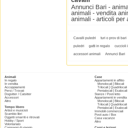
Annunci Bari - animal
animali - vendita anim
animali - articoli per
Cavalli puledri
turi o prov di bari
puledri
gatti in regalo
cuccioli 
accessori animali
Annunci Bari
Animali
Case
In regalo
Appartamenti in affitto
|
In vendita
Monolocali
Bilocali
|
Accoppiamenti
Trilocali
Quadrilocali
|
Persi / Trovati
Pentalocali
Esalocali
Dogsitter / Catsitter
Stanze / Posti letto
Accessori
Appartamenti in vendita
|
Altro
Monolocali
Bilocali
|
Trilocali
Quadrilocali
Tempo libero
|
Pentalocali
Esalocali
Artisti e musicisti
Immobili commerciali
Scambio libri
Posti auto / Box
Oggetti smarriti e ritrovati
Casa vacanze
Hobby / Sport
Altro
Volontariato
Compagni di viaggio
Corsi e lezioni