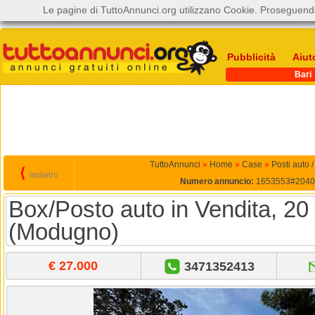
Le pagine di TuttoAnnunci.org utilizzano Cookie. Proseguendo
Pubblicità
Aiut
Bari
TuttoAnnunci
»
Home
»
Case
»
Posti auto 
⟨
Indietro
Numero annuncio:
1653553#2040
Box/Posto auto in Vendita, 20
(Modugno)
€ 27.000
3471352413