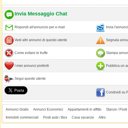
Invia Messaggio Chat
Rispondi all'annuncio per e-mail
Invia l'annun
Vedi altri annunci di questo utente
Segnala annun
Come evitare le truffe
Stampa annun
I miei annunci preferiti
Pubblica un a
Segui questo utente
Condividi su
Annunci Gratis
Annunci Economici
Appartamenti in affitto
Stanze / Posti 
Immobili commerciali
Posti auto / Box
Casa vacanze
Altro