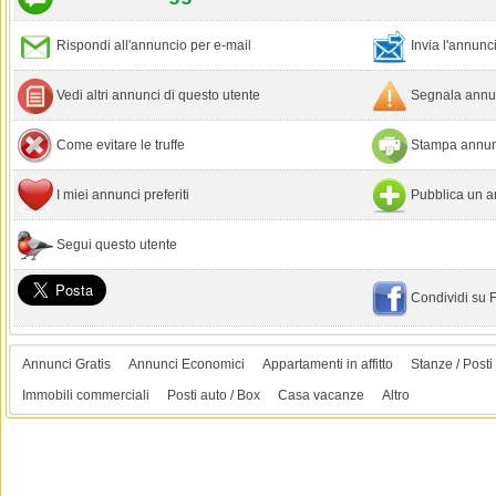
Rispondi all'annuncio per e-mail
Invia l'annun
Vedi altri annunci di questo utente
Segnala annun
Come evitare le truffe
Stampa annun
I miei annunci preferiti
Pubblica un a
Segui questo utente
Condividi su
Annunci Gratis
Annunci Economici
Appartamenti in affitto
Stanze / Posti 
Immobili commerciali
Posti auto / Box
Casa vacanze
Altro