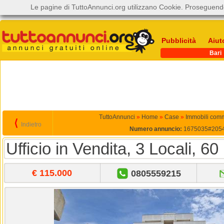
Le pagine di TuttoAnnunci.org utilizzano Cookie. Proseguendo
Pubblicità
Aiut
Bari
TuttoAnnunci
»
Home
»
Case
»
Immobili comm
⟨
Indietro
Numero annuncio:
1675035#205
Ufficio in Vendita, 3 Locali, 60
€ 115.000
0805559215