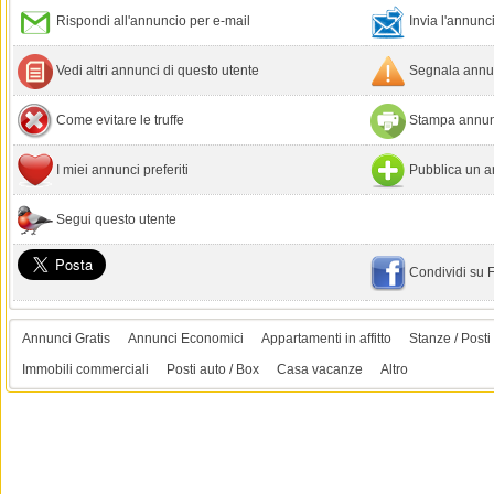
Rispondi all'annuncio per e-mail
Invia l'annun
Vedi altri annunci di questo utente
Segnala annun
Come evitare le truffe
Stampa annun
I miei annunci preferiti
Pubblica un a
Segui questo utente
Condividi su
Annunci Gratis
Annunci Economici
Appartamenti in affitto
Stanze / Posti 
Immobili commerciali
Posti auto / Box
Casa vacanze
Altro