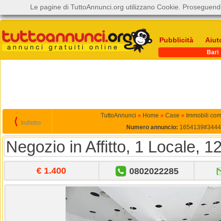
Le pagine di TuttoAnnunci.org utilizzano Cookie. Proseguendo
Pubblicità
Aiut
Bari
TuttoAnnunci
»
Home
»
Case
»
Immobili com
⟨
Indietro
Numero annuncio:
1654139#3444
Negozio in Affitto, 1 Locale, 1
€ 1.400
0802022285