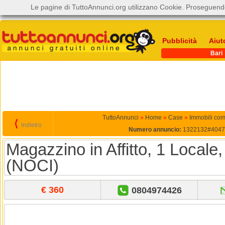
Le pagine di TuttoAnnunci.org utilizzano Cookie. Proseguendo
Pubblicità
Aiut
Bari
TuttoAnnunci
»
Home
»
Case
»
Immobili com
⟨
Indietro
Numero annuncio:
1322132#4047
Magazzino in Affitto, 1 Locale
(NOCI)
€ 360
0804974426