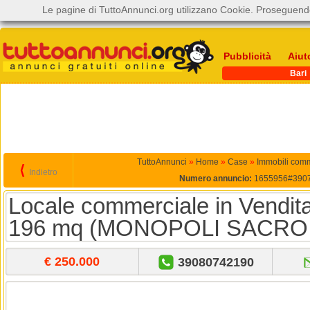
Le pagine di TuttoAnnunci.org utilizzano Cookie. Proseguendo
Pubblicità
Aiut
Bari
TuttoAnnunci
»
Home
»
Case
»
Immobili comm
⟨
Indietro
Numero annuncio:
1655956#390
Locale commerciale in Vendita
196 mq (MONOPOLI SACRO
€ 250.000
39080742190