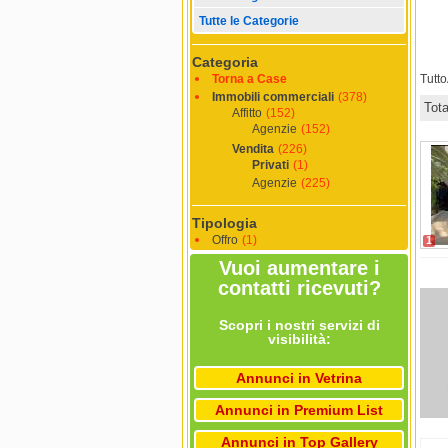
Tutte le Categorie
Categoria
Torna a Case
Tutt
Immobili commerciali
(378)
Tot
Affitto
(152)
Agenzie
(152)
Vendita
(226)
Privati
(1)
Agenzie
(225)
Tipologia
Offro
(1)
1
Vuoi aumentare i
contatti ricevuti?
Scopri i nostri servizi di
visibilità:
Annunci in Vetrina
Annunci in Premium List
Annunci in Top Gallery