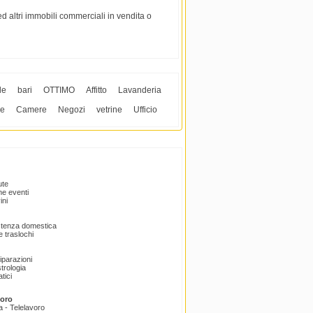
 ed altri immobili commerciali in vendita o
le
bari
OTTIMO
Affitto
Lavanderia
le
Camere
Negozi
vetrine
Ufficio
ute
e eventi
ini
istenza domestica
 traslochi
Riparazioni
trologia
tici
voro
a - Telelavoro