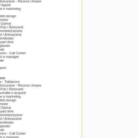
Istruzione - Risorse Umane
 Agenti
e e marketing
 Web design
omoter
 Operai
 Pub / Ristoranti
amministrazione
el / Animazione
endistato
part-time
igianato
ute
ice - Call Center
dri e manager
ale
gneri
oro
a - Telelavoro
Istruzione - Risorse Umane
 Pub / Ristoranti
endite e acquisti
e e marketing
 Web design
omoter
 Operai
part-time
amministrazione
el / Animazione
endistato
igianato
ute
ice - Call Center
dri e manager