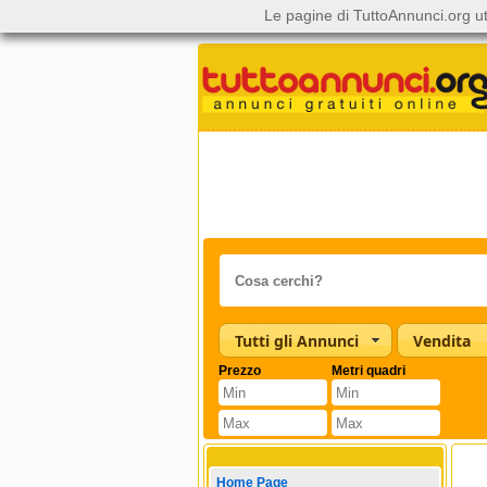
Le pagine di TuttoAnnunci.org ut
Tutti gli Annunci
Vendita
Prezzo
Metri quadri
Home Page