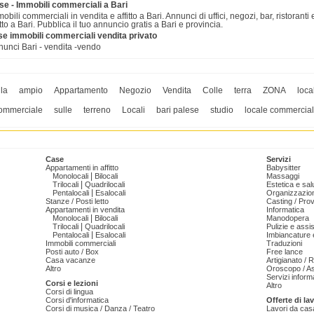
se - Immobili commerciali a Bari
obili commerciali in vendita e affitto a Bari. Annunci di uffici, negozi, bar, ristoranti
itto a Bari. Pubblica il tuo annuncio gratis a Bari e provincia.
se immobili commerciali vendita privato
unci Bari - vendita -vendo
lla
ampio
Appartamento
Negozio
Vendita
Colle
terra
ZONA
loca
ommerciale
sulle
terreno
Locali
bari palese
studio
locale commercia
Case
Servizi
Appartamenti in affitto
Babysitter
|
Monolocali
Bilocali
Massaggi
|
Trilocali
Quadrilocali
Estetica e sal
|
Pentalocali
Esalocali
Organizzazion
Stanze / Posti letto
Casting / Prov
Appartamenti in vendita
Informatica
|
Monolocali
Bilocali
Manodopera
|
Trilocali
Quadrilocali
Pulizie e ass
|
Pentalocali
Esalocali
Imbiancature e
Immobili commerciali
Traduzioni
Posti auto / Box
Free lance
Casa vacanze
Artigianato / 
Altro
Oroscopo / As
Servizi informa
Corsi e lezioni
Altro
Corsi di lingua
Corsi d'informatica
Offerte di la
Corsi di musica / Danza / Teatro
Lavori da cas