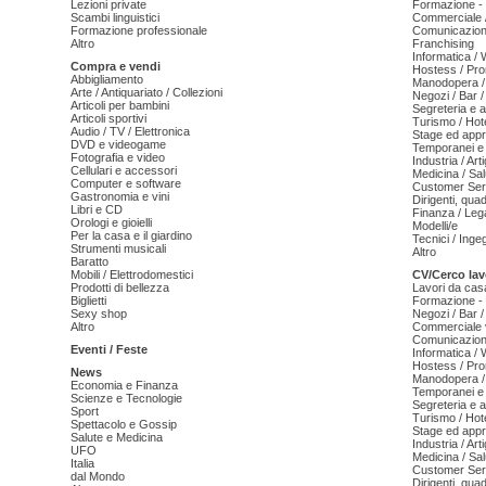
Lezioni private
Formazione - 
Scambi linguistici
Commerciale /
Formazione professionale
Comunicazion
Altro
Franchising
Informatica /
Compra e vendi
Hostess / Pr
Abbigliamento
Manodopera /
Arte / Antiquariato / Collezioni
Negozi / Bar /
Articoli per bambini
Segreteria e 
Articoli sportivi
Turismo / Hot
Audio / TV / Elettronica
Stage ed appr
DVD e videogame
Temporanei e 
Fotografia e video
Industria / Art
Cellulari e accessori
Medicina / Sal
Computer e software
Customer Serv
Gastronomia e vini
Dirigenti, qua
Libri e CD
Finanza / Leg
Orologi e gioielli
Modelli/e
Per la casa e il giardino
Tecnici / Inge
Strumenti musicali
Altro
Baratto
Mobili / Elettrodomestici
CV/Cerco lav
Prodotti di bellezza
Lavori da cas
Biglietti
Formazione - 
Sexy shop
Negozi / Bar /
Altro
Commerciale v
Comunicazion
Eventi / Feste
Informatica /
Hostess / Pr
News
Manodopera /
Economia e Finanza
Temporanei e 
Scienze e Tecnologie
Segreteria e 
Sport
Turismo / Hot
Spettacolo e Gossip
Stage ed appr
Salute e Medicina
Industria / Art
UFO
Medicina / Sal
Italia
Customer Serv
dal Mondo
Dirigenti, qua