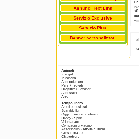
Ca
Imm
Annunci Text Link
aff
ca
Servizio Exclusive
Ann
Servizio Plus
Banner personalizzati
a
c
Animali
In regalo
In vendita
Accoppiamenti
Persi / Trovati
Dogsitter / Catsitter
Accessori
Altro
Tempo libero
Artisti e musicisti
Scambio libri
Oggetti smarriti e ritrovati
Hobby / Sport
Volontariato
Compagni di viaggio
Associazioni / Attività culturali
Corsi e master
Chiacchiere