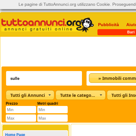
Le pagine di TuttoAnnunci.org utilizzano Cookie. Proseguendo
Pubblicità
Aiut
Bari
» Immobili commer
Tutti gli Annunci
Tutte le categorie
Tutti gli Ins
Prezzo
Metri quadri
Home Page