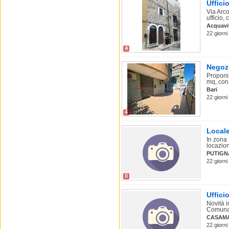
Uffici
Via Arc
ufficio,
Acquaviv
22 giorni
4
Negozi
Proponi
mq, con 
Bari
22 giorni
4
Locale
In zona
locazion
PUTIGN
22 giorni
0
Uffici
Novità i
Comunale
CASAM
22 giorni