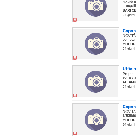
Novità i
tranquil
BARI C
24 giorni
0
Capan
NOVITÀ 
con otti
MODUG
24 giorni
0
Uffici
Proponia
zona via
ALTAMU
24 giorni
0
Capan
NOVITA'
artigian
MODUG
24 giorni
0