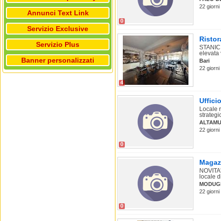
22 giorni
Annunci Text Link
0
Servizio Exclusive
Ristor
Servizio Plus
STANIC. 
elevata v
Banner personalizzati
Bari
22 giorni
4
Uffici
Locale r
strategi
ALTAM
22 giorni
0
Magaz
NOVITA
locale d
MODUG
22 giorni
0