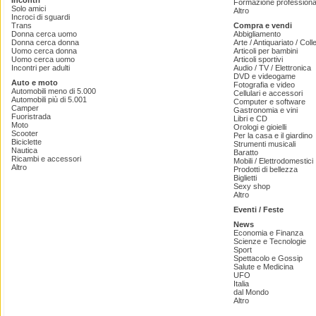
Incontri
Formazione professiona
Solo amici
Altro
Incroci di sguardi
Trans
Compra e vendi
Donna cerca uomo
Abbigliamento
Donna cerca donna
Arte / Antiquariato / Coll
Uomo cerca donna
Articoli per bambini
Uomo cerca uomo
Articoli sportivi
Incontri per adulti
Audio / TV / Elettronica
DVD e videogame
Auto e moto
Fotografia e video
Automobili meno di 5.000
Cellulari e accessori
Automobili più di 5.001
Computer e software
Camper
Gastronomia e vini
Fuoristrada
Libri e CD
Moto
Orologi e gioielli
Scooter
Per la casa e il giardino
Biciclette
Strumenti musicali
Nautica
Baratto
Ricambi e accessori
Mobili / Elettrodomestici
Altro
Prodotti di bellezza
Biglietti
Sexy shop
Altro
Eventi / Feste
News
Economia e Finanza
Scienze e Tecnologie
Sport
Spettacolo e Gossip
Salute e Medicina
UFO
Italia
dal Mondo
Altro