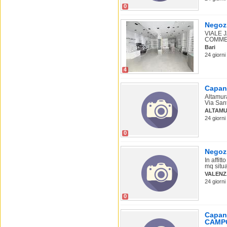
0
Negozi
VIALE 
COMMERC
Bari
24 giorni
4
Capann
Altamur
Via Sant
ALTAMU
24 giorni
0
Negozi
In affit
mq situa
VALEN
24 giorni
0
Capann
CAMP