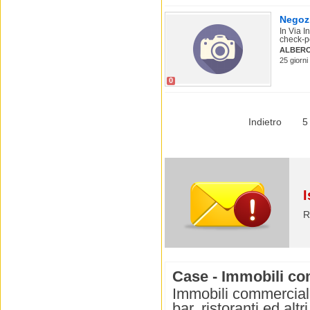
Negozi
In Via 
check-po
ALBER
25 giorni
0
Indietro
5
I
R
Case - Immobili co
Immobili commerciali 
bar, ristoranti ed alt