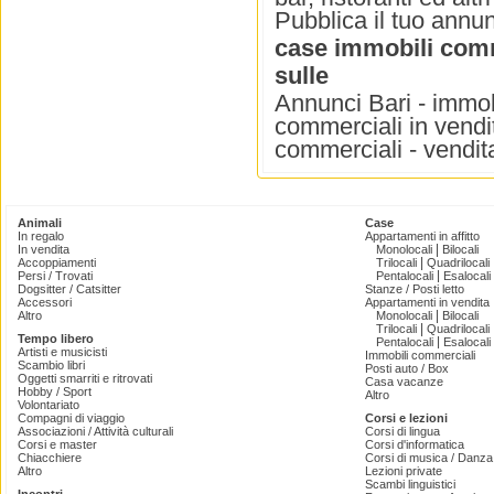
Pubblica il tuo annun
case immobili com
sulle
Annunci Bari - immob
commerciali in vendit
commerciali - vendit
Animali
Case
In regalo
Appartamenti in affitto
|
In vendita
Monolocali
Bilocali
|
Accoppiamenti
Trilocali
Quadrilocali
|
Persi / Trovati
Pentalocali
Esalocali
Dogsitter / Catsitter
Stanze / Posti letto
Accessori
Appartamenti in vendita
|
Altro
Monolocali
Bilocali
|
Trilocali
Quadrilocali
Tempo libero
|
Pentalocali
Esalocali
Artisti e musicisti
Immobili commerciali
Scambio libri
Posti auto / Box
Oggetti smarriti e ritrovati
Casa vacanze
Hobby / Sport
Altro
Volontariato
Compagni di viaggio
Corsi e lezioni
Associazioni / Attività culturali
Corsi di lingua
Corsi e master
Corsi d'informatica
Chiacchiere
Corsi di musica / Danza 
Altro
Lezioni private
Scambi linguistici