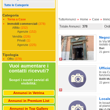
Tutte le Categorie
Categoria
»
»
»
Torna a Case
TuttoAnnunci
Home
Case
Immo
Immobili commerciali
(378)
Totale Annunci:
378
Ord
Affitto
(152)
Agenzie
(152)
Vendita
(226)
Negozi
Privati
(1)
In Via 
isolato 
Agenzie
(225)
Bari
21 giorni
Tipologia
Offro
(378)
4
Vuoi aumentare i
Uffici
contatti ricevuti?
In via C
funziona
BARI M
Scopri i nostri servizi di
22 giorni
visibilità:
0
Annunci in Vetrina
Locale
Annunci in Premium List
In loca
al piano 
Annunci in Top Gallery
PALO D