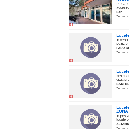
POGGIOFR
accesso
Bari
24 giorni
4
Local
In vendi
posizion
PALO D
24 giorni
0
Locale
Nel cuor
città, p
BARI M
24 giorni
0
Locale
ZONA 
In posiz
locale c
ALTAMU
24 giorni