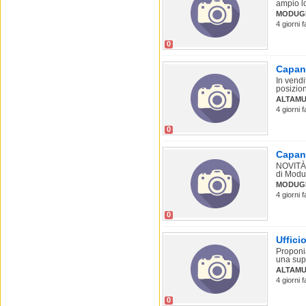
ampio lo
MODUG
4 giorni 
0
Capann
In vendi
posizion
ALTAMU
4 giorni 
0
Capan
NOVITÀ 
di Modug
MODUG
4 giorni 
0
Uffici
Proponia
una supe
ALTAM
4 giorni 
0