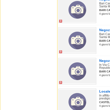
Bari Car
Santa M
BARI C
4 giorni 
0
Negozi
Bari Car
Santa M
BARI C
4 giorni 
0
Negozi
In Via C
Repubbli
BARI C
4 giorni 
0
Locale
In affit
prestigi
CASTE
4 giorni 