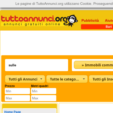
Le pagine di TuttoAnnunci.org utilizzano Cookie. Proseguendo
Pubblicità
Aiut
Bari
» Immobili commer
Tutti gli Annunci
Tutte le categorie
Tutti gli Ins
Prezzo
Metri quadri
Home Page