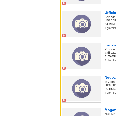
0
Uffici
Bari Via
una dell
BARI M
4 giorni 
0
Locale
Proponia
trafficat
ALTAM
4 giorni 
0
Negoz
In Corso
commerci
PUTIGN
4 giorni 
0
Magaz
NUOVA 