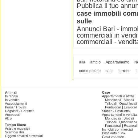
Pubblica il tuo annun
case immobili com
sulle
Annunci Bari - immob
commerciali in vendit
commerciali - vendit
alla
ampio
Appartamento
N
commerciale
sulle
terreno
L
Animali
Case
In regalo
Appartamenti in affitto
|
In vendita
Monolocali
Bilocali
|
Accoppiamenti
Trilocali
Quadrilocali
|
Persi / Trovati
Pentalocali
Esalocali
Dogsitter / Catsitter
Stanze / Posti letto
Accessori
Appartamenti in vendita
|
Altro
Monolocali
Bilocali
|
Trilocali
Quadrilocali
Tempo libero
|
Pentalocali
Esalocali
Artisti e musicisti
Immobili commerciali
Scambio libri
Posti auto / Box
Oggetti smarriti e ritrovati
Casa vacanze