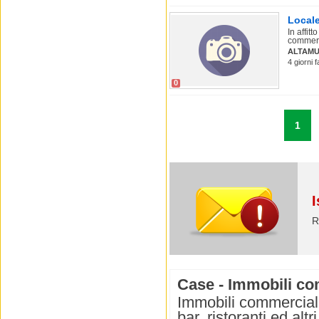
Locale
In affit
commerc
ALTAM
4 giorni 
0
1
I
R
Case - Immobili co
Immobili commerciali 
bar, ristoranti ed alt