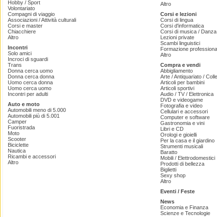
Hobby / Sport
Altro
Volontariato
Compagni di viaggio
Corsi e lezioni
Associazioni / Attività culturali
Corsi di lingua
Corsi e master
Corsi d'informatica
Chiacchiere
Corsi di musica / Danza 
Altro
Lezioni private
Scambi linguistici
Incontri
Formazione professiona
Solo amici
Altro
Incroci di sguardi
Trans
Compra e vendi
Donna cerca uomo
Abbigliamento
Donna cerca donna
Arte / Antiquariato / Coll
Uomo cerca donna
Articoli per bambini
Uomo cerca uomo
Articoli sportivi
Incontri per adulti
Audio / TV / Elettronica
DVD e videogame
Auto e moto
Fotografia e video
Automobili meno di 5.000
Cellulari e accessori
Automobili più di 5.001
Computer e software
Camper
Gastronomia e vini
Fuoristrada
Libri e CD
Moto
Orologi e gioielli
Scooter
Per la casa e il giardino
Biciclette
Strumenti musicali
Nautica
Baratto
Ricambi e accessori
Mobili / Elettrodomestici
Altro
Prodotti di bellezza
Biglietti
Sexy shop
Altro
Eventi / Feste
News
Economia e Finanza
Scienze e Tecnologie