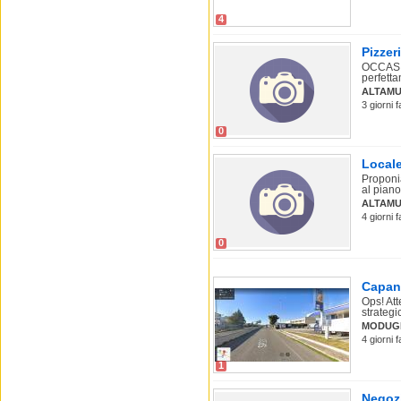
4
Pizzer
OCCASIO
perfetta
ALTAMU
3 giorni 
0
Locale
Proponia
al piano 
ALTAM
4 giorni 
0
Capan
Ops! At
strategi
MODUG
4 giorni 
1
Negozi