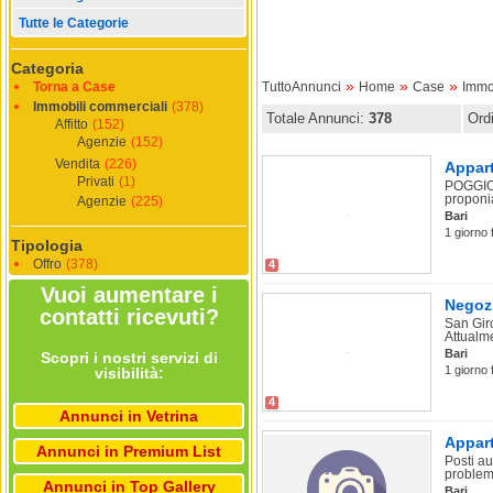
Tutte le Categorie
Categoria
»
»
»
Torna a Case
TuttoAnnunci
Home
Case
Immo
Immobili commerciali
(378)
Totale Annunci:
378
Ord
Affitto
(152)
Agenzie
(152)
Vendita
(226)
Appart
Privati
(1)
POGGIOFR
proponia
Agenzie
(225)
Bari
1 giorno 
Tipologia
Offro
(378)
4
Vuoi aumentare i
Negozi
contatti ricevuti?
San Gir
Attualme
Bari
Scopri i nostri servizi di
1 giorno 
visibilità:
4
Annunci in Vetrina
Appart
Annunci in Premium List
Posti au
problem
Annunci in Top Gallery
Bari