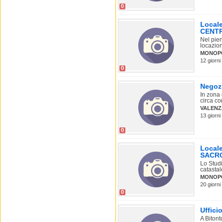
0
Locale
CENT
Nel pien
locazion
MONOP
12 giorni
0
Negozi
In zona
circa co
VALEN
13 giorni
0
Locale
SACR
Lo Stud
catastal
MONOP
20 giorni
0
Uffici
A Bitont