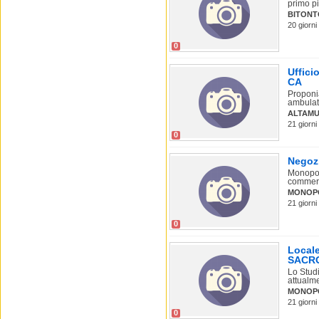
primo pi
BITONT
20 giorni
0
Uffici
CA
Proponi
ambulator
ALTAMU
21 giorni
0
Negozi
Monopoli
commerci
MONOP
21 giorni
0
Locale
SACR
Lo Studi
attualmen
MONOP
21 giorni
0