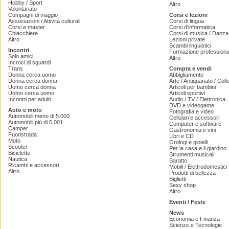
Hobby / Sport
Altro
Volontariato
Compagni di viaggio
Corsi e lezioni
Associazioni / Attività culturali
Corsi di lingua
Corsi e master
Corsi d'informatica
Chiacchiere
Corsi di musica / Danza 
Altro
Lezioni private
Scambi linguistici
Incontri
Formazione professiona
Solo amici
Altro
Incroci di sguardi
Trans
Compra e vendi
Donna cerca uomo
Abbigliamento
Donna cerca donna
Arte / Antiquariato / Coll
Uomo cerca donna
Articoli per bambini
Uomo cerca uomo
Articoli sportivi
Incontri per adulti
Audio / TV / Elettronica
DVD e videogame
Auto e moto
Fotografia e video
Automobili meno di 5.000
Cellulari e accessori
Automobili più di 5.001
Computer e software
Camper
Gastronomia e vini
Fuoristrada
Libri e CD
Moto
Orologi e gioielli
Scooter
Per la casa e il giardino
Biciclette
Strumenti musicali
Nautica
Baratto
Ricambi e accessori
Mobili / Elettrodomestici
Altro
Prodotti di bellezza
Biglietti
Sexy shop
Altro
Eventi / Feste
News
Economia e Finanza
Scienze e Tecnologie