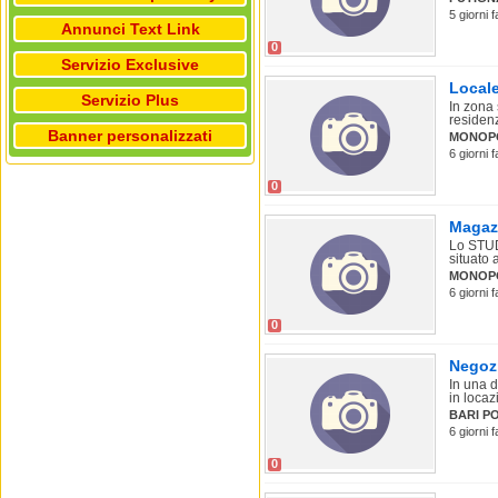
5 giorni 
Annunci Text Link
0
Servizio Exclusive
Locale
Servizio Plus
In zona 
residenz
Banner personalizzati
MONOP
6 giorni 
0
Magazz
Lo STUD
situato a
MONOP
6 giorni 
0
Negozi
In una d
in locaz
BARI P
6 giorni 
0