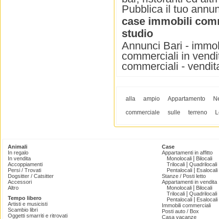
Pubblica il tuo annun
case immobili com
studio
Annunci Bari - immob
commerciali in vendit
commerciali - vendit
alla
ampio
Appartamento
N
commerciale
sulle
terreno
L
Animali
Case
In regalo
Appartamenti in affitto
|
In vendita
Monolocali
Bilocali
|
Accoppiamenti
Trilocali
Quadrilocali
|
Persi / Trovati
Pentalocali
Esalocali
Dogsitter / Catsitter
Stanze / Posti letto
Accessori
Appartamenti in vendita
|
Altro
Monolocali
Bilocali
|
Trilocali
Quadrilocali
Tempo libero
|
Pentalocali
Esalocali
Artisti e musicisti
Immobili commerciali
Scambio libri
Posti auto / Box
Oggetti smarriti e ritrovati
Casa vacanze