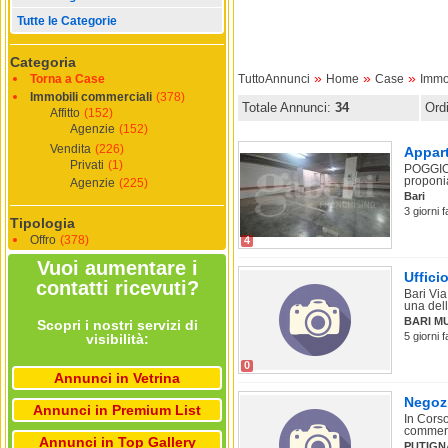
Tutte le Categorie
Categoria
»
»
»
Torna a Case
TuttoAnnunci
Home
Case
Immo
Immobili commerciali
(378)
Totale Annunci:
34
Ord
Affitto
(152)
Agenzie
(152)
Vendita
(226)
Appart
Privati
(1)
POGGIOFR
proponia
Agenzie
(225)
Bari
3 giorni 
Tipologia
Offro
(378)
4
Vuoi aumentare i
Uffici
contatti ricevuti?
Bari Via
una dell
BARI M
Scopri i nostri servizi di
5 giorni 
visibilità:
0
Annunci in Vetrina
Negoz
Annunci in Premium List
In Corso
commerci
Annunci in Top Gallery
PUTIGN