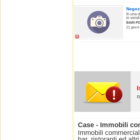
Negoz
In una d
in vendit
BARI P
21 giorni
0
I
R
Case - Immobili co
Immobili commerciali 
bar, ristoranti ed alt