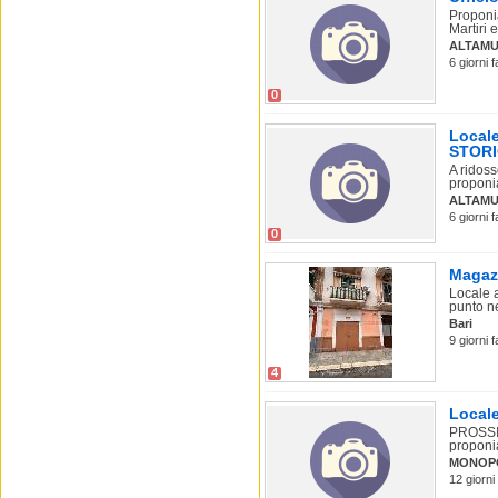
Proponia
Martiri e
ALTAM
6 giorni 
0
Local
STORI
A ridoss
proponia
ALTAMU
6 giorni 
0
Magazz
Locale a
punto ne
Bari
9 giorni 
4
Locale
PROSSIM
proponia
MONOP
12 giorni