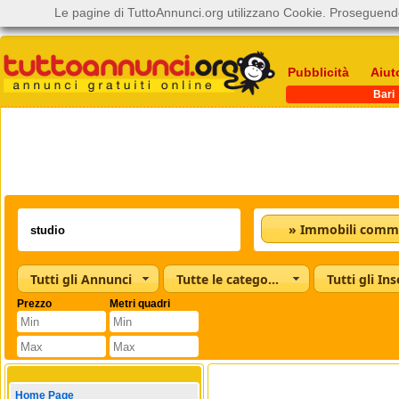
Le pagine di TuttoAnnunci.org utilizzano Cookie. Proseguendo
Pubblicità
Aiut
Bari
» Immobili commer
Tutti gli Annunci
Tutte le categorie
Tutti gli Ins
Prezzo
Metri quadri
Home Page