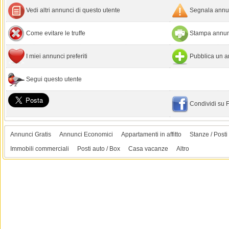
Vedi altri annunci di questo utente
Segnala annun
Come evitare le truffe
Stampa annun
I miei annunci preferiti
Pubblica un a
Segui questo utente
Condividi su
Annunci Gratis
Annunci Economici
Appartamenti in affitto
Stanze / Posti 
Immobili commerciali
Posti auto / Box
Casa vacanze
Altro