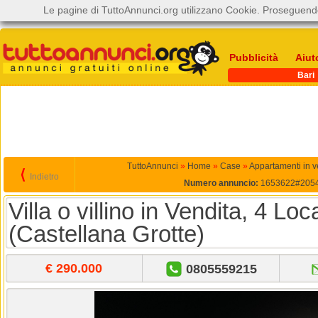
Le pagine di TuttoAnnunci.org utilizzano Cookie. Proseguendo
Pubblicità
Aiut
Bari
TuttoAnnunci
»
Home
»
Case
»
Appartamenti in v
⟨
Indietro
Numero annuncio:
1653622#205
Villa o villino in Vendita, 4 Lo
(Castellana Grotte)
€ 290.000
0805559215