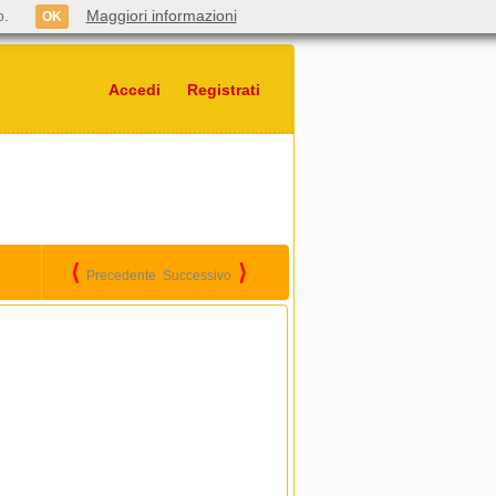
o.
Maggiori informazioni
OK
Accedi
Registrati
⟨
⟩
Precedente
Successivo