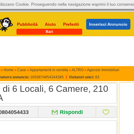
ilizzano Cookie. Proseguendo nella navigazione esprimi il tuo consens
Pubblicità
Aiuto
Preferiti
Inserisci Annuncio
Bari
»
Home
»
Case
»
Appartamenti in vendita
»
ALTRO
»
Agenzie Immobiliari
umero annuncio:
1650874#543443#5
⟩
Visitatori unici:
83
iù di 6 Locali, 6 Camere, 210
A
0804054433
Rispondi