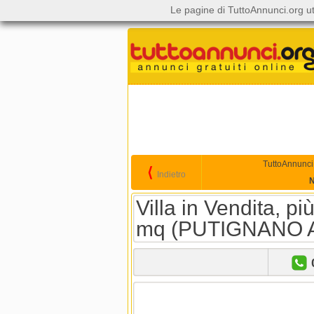
Le pagine di TuttoAnnunci.org ut
TuttoAnnunci
⟨
Indietro
N
Villa in Vendita, p
mq (PUTIGNANO 