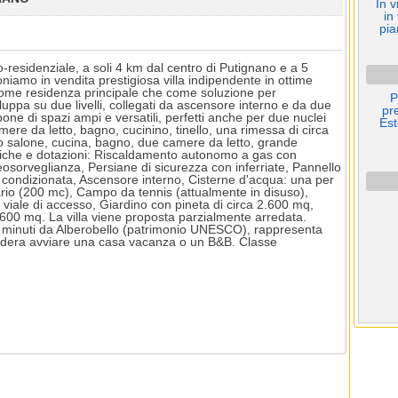
In v
in
pia
-residenziale, a soli 4 km dal centro di Putignano e a 5
poniamo in vendita prestigiosa villa indipendente in ottime
come residenza principale che come soluzione per
P
iluppa su due livelli, collegati da ascensore interno e da due
pr
one di spazi ampi e versatili, perfetti anche per due nuclei
Est
mere da letto, bagno, cucinino, tinello, una rimessa di circa
o salone, cucina, bagno, due camere da letto, grande
stiche e dotazioni: Riscaldamento autonomo a gas con
osorveglianza, Persiane di sicurezza con inferriate, Pannello
 condizionata, Ascensore interno, Cisterne d'acqua: una per
ario (200 mc), Campo da tennis (attualmente in disuso),
viale di accesso, Giardino con pineta di circa 2.600 mq,
4.600 mq. La villa viene proposta parzialmente arredata.
hi minuti da Alberobello (patrimonio UNESCO), rappresenta
sidera avviare una casa vacanza o un B&B. Classe