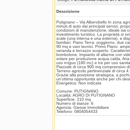
Descrizione
Putignano – Via Alberobello In zona agro
minuti di auto dai principali servizi, pro
condizioni di manutenzione, ideale sia 
investimento turistico. La proprietà si sv
scale (una interna e una esterna), e disp
familiari. Piano Terra: soggiorno, due ca
90 mq e vani tecnici. Primo Piano: ampi
veranda e terrazzo scoperto. Caratteri
bombolone, Impianto di allarme con vide
solare per produzione acqua calda, Aria
uso irriguo (180 mc) e tre per uso sanit
Piazzale di circa 900 mq comprensivo di 
Terreno agricolo pertinenziale di circa 
Grazie alla posizione strategica, a poc
un'ottima opportunità anche per chi de
Energetica: Non indicata
Comune: PUTIGNANO
Località: AGRO DI PUTIGNANO
Superficie: 210 mq
Numero di stanze: 6
Agenzia: Giesse Immobiliare
Telefono: 0804054433