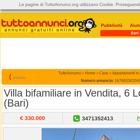
Le pagine di TuttoAnnunci.org utilizzano Cookie. Proseguendo
Pubblicità
Aiut
Bari
TuttoAnnunci
»
Home
»
Case
»
Appartamenti in
⟨
Indietro
Numero annuncio:
1676833#204
Villa bifamiliare in Vendita, 6 
(Bari)
€ 330.000
3471352413