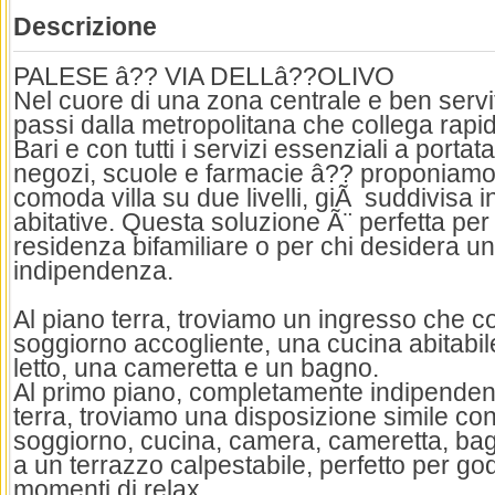
Descrizione
PALESE â?? VIA DELLâ??OLIVO
Nel cuore di una zona centrale e ben servi
passi dalla metropolitana che collega rapi
Bari e con tutti i servizi essenziali a porta
negozi, scuole e farmacie â?? proponiamo
comoda villa su due livelli, giÃ suddivisa 
abitative. Questa soluzione Ã¨ perfetta per
residenza bifamiliare o per chi desidera u
indipendenza.
Al piano terra, troviamo un ingresso che 
soggiorno accogliente, una cucina abitabi
letto, una cameretta e un bagno.
Al primo piano, completamente indipendent
terra, troviamo una disposizione simile co
soggiorno, cucina, camera, cameretta, bag
a un terrazzo calpestabile, perfetto per god
momenti di relax.