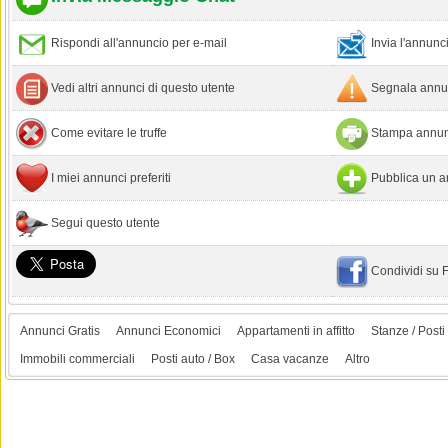
Rispondi all'annuncio per e-mail
Invia l'annun
Vedi altri annunci di questo utente
Segnala annun
Come evitare le truffe
Stampa annun
I miei annunci preferiti
Pubblica un a
Segui questo utente
Condividi su
Annunci Gratis
Annunci Economici
Appartamenti in affitto
Stanze / Posti 
Immobili commerciali
Posti auto / Box
Casa vacanze
Altro