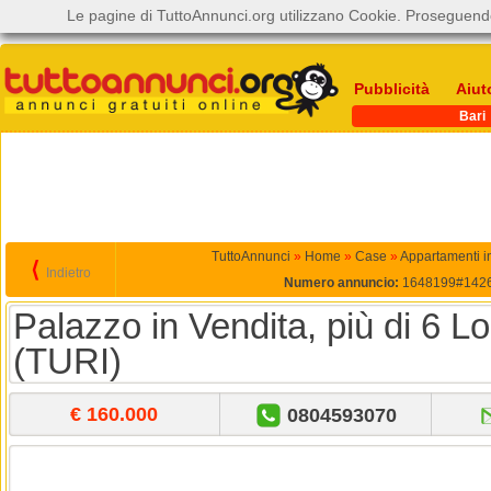
Le pagine di TuttoAnnunci.org utilizzano Cookie. Proseguendo
Pubblicità
Aiut
Bari
TuttoAnnunci
»
Home
»
Case
»
Appartamenti i
⟨
Indietro
Numero annuncio:
1648199#142
Palazzo in Vendita, più di 6 L
(TURI)
€ 160.000
0804593070