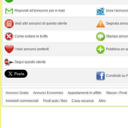
Rispondi all'annuncio per e-mail
Invia l'annun
Vedi altri annunci di questo utente
Segnala annun
Come evitare le truffe
Stampa annun
I miei annunci preferiti
Pubblica un a
Segui questo utente
Condividi su
Annunci Gratis
Annunci Economici
Appartamenti in affitto
Stanze / Posti 
Immobili commerciali
Posti auto / Box
Casa vacanze
Altro