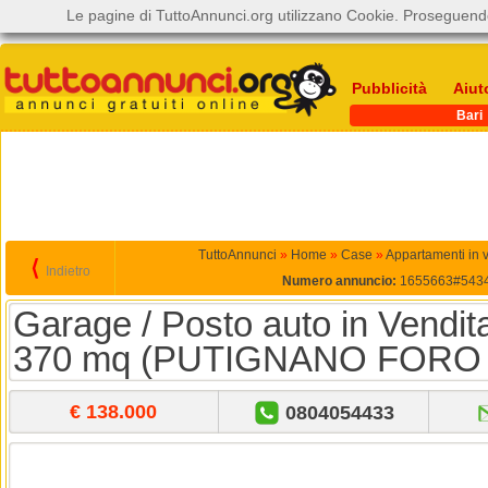
Le pagine di TuttoAnnunci.org utilizzano Cookie. Proseguendo
Pubblicità
Aiut
Bari
TuttoAnnunci
»
Home
»
Case
»
Appartamenti in 
⟨
Indietro
Numero annuncio:
1655663#543
Garage / Posto auto in Vendita
370 mq (PUTIGNANO FORO
€ 138.000
0804054433