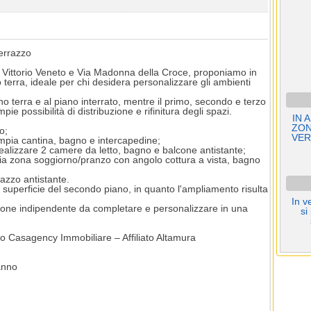
errazzo
a Vittorio Veneto e Via Madonna della Croce, proponiamo in
terra, ideale per chi desidera personalizzare gli ambienti
o terra e al piano interrato, mentre il primo, secondo e terzo
ie possibilità di distribuzione e rifinitura degli spazi.
IN 
ZON
o;
VER
mpia cantina, bagno e intercapedine;
realizzare 2 camere da letto, bagno e balcone antistante;
a zona soggiorno/pranzo con angolo cottura a vista, bagno
azzo antistante.
la superficie del secondo piano, in quanto l'ampliamento risulta
In v
zione indipendente da completare e personalizzare in una
si
sso Casagency Immobiliare – Affiliato Altamura
anno