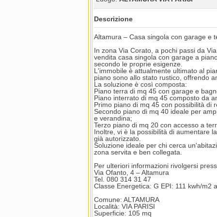
Descrizione
Altamura – Casa singola con garage e t
In zona Via Corato, a pochi passi da Vi
vendita casa singola con garage a piano 
secondo le proprie esigenze.
L'immobile è attualmente ultimato al pian
piano sono allo stato rustico, offrendo amp
La soluzione è così composta:
Piano terra di mq 45 con garage e bagn
Piano interrato di mq 45 composto da a
Primo piano di mq 45 con possibilità di 
Secondo piano di mq 40 ideale per ampi
e verandina;
Terzo piano di mq 20 con accesso a terr
Inoltre, vi è la possibilità di aumentare 
già autorizzato.
Soluzione ideale per chi cerca un'abita
zona servita e ben collegata.
Per ulteriori informazioni rivolgersi pre
Via Ofanto, 4 – Altamura
Tel. 080 314 31 47
Classe Energetica: G EPI: 111 kwh/m2 
Comune: ALTAMURA
Località: VIA PARISI
Superficie: 105 mq